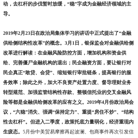
动，去杠杆的步伐暂时放缓，“稳”字成为金融经济领域的主
导。
2019
年2月23日在政治局集体学习的讲话中正式提出了“金融
供给侧结构性改革”的概念。3月1日，银保监会对金融供给侧
改革进行解读：在金融风险防控方面，增加机构和资金供
给、完善僵尸金融机构的退出；民企融资方面，要让银行对
民企真正“敢贷、会贷”、缩短银行审批链条，提高银行的服
务效率；除此之外，加大不良资产处置力度、督导理财业务
转型规范、加强监管结构性存款、整顿信托业的交叉金融风
险等都是金融供给侧改革的应有之义。2019年4月份政治局会
议，“六稳”消失、强调“保持定力”、重提“房住不炒”、“结构
性去杠杆”。但进入二季度，政策托底力量弱化，经济重现内
生疲态。
5
月份中美贸易摩擦再起波澜、包商事件再次引发信