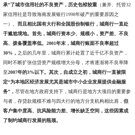
承”了城市信用社的不良资产，历史包袱较重
（兼并、托管32
家信用社是导致海南发展银行1998年破产的重要原因之
一）。
而且相比国有大行和全国股份制银行，城商行一直处
于尴尬境地。首先，城商行资本少、规模小，资产差、不良
高、拨备覆盖率低。2001年末，城商行账面不良率超过
30%，
之后的几年里，城商行累计处置了近千亿不良资产，
同时不断扩张信贷资产规模增大分母，才将逐渐将不良率降
至
2007年的3%以下。其次，自成立之初，城商行一直被限
定“为本地区经济发展尤其是城市中小企业发展提供金融服
务”，
尽管在地方政府支持下，城商行是地方大项目的重要参
与者，存贷款规模不难与四大行的地方分支机构相比肩，
但
客户集中度高、抗风险能力差、增长缺乏空间，这些因素成
了制约城商行发展的瓶颈。