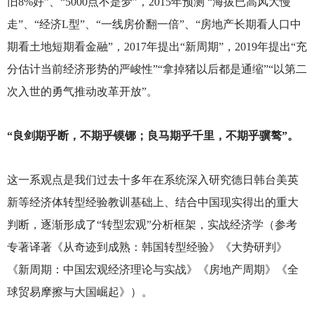
旧8%好”、“5000点不是梦”，2015年预测 “海拔已高风大慢
走”、“经济L型”、“一线房价翻一倍”、“房地产长期看人口中
期看土地短期看金融”，2017年提出“新周期”，2019年提出“充
分估计当前经济形势的严峻性”“拿掉猪以后都是通缩”“以第二
次入世的勇气推动改革开放”。
“良剑期乎断，不期乎镆铘；良马期乎千里，不期乎骥骜”。
这一系观点是我们过去十多年在系统深入研究德日韩台美英
新等经济体转型经验教训基础上、结合中国现实得出的重大
判断，逐渐形成了“转型宏观”分析框架，实战经济学（参考
专著译著《从奇迹到成熟：韩国转型经验》《大势研判》
《新周期：中国宏观经济理论与实战》《房地产周期》《全
球贸易摩擦与大国崛起》）。