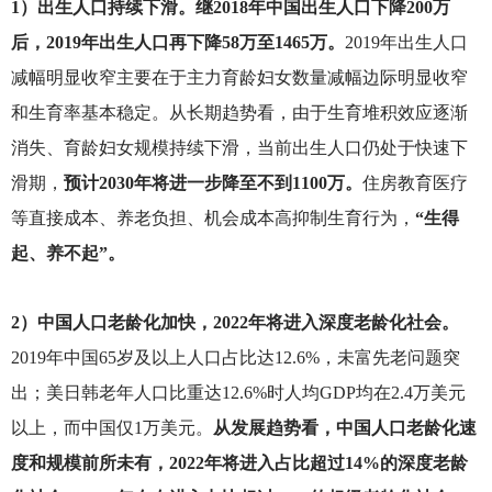
1
）出生人口持续下滑。继2018年中国出生人口下降200万
后，2019年出生人口再下降58万至1465万。
2019
年出生人口
减幅明显收窄主要在于主力育龄妇女数量减幅边际明显收窄
和生育率基本稳定。从长期趋势看，由于生育堆积效应逐渐
消失、育龄妇女规模持续下滑，当前出生人口仍处于快速下
滑期，
预计2030年将进一步降至不到1100万。
住房教育医疗
等直接成本、养老负担、机会成本高抑制生育行为，
“生得
起、养不起”。
2
）中国人口老龄化加快，2022年将进入深度老龄化社会。
2019
年中国65岁及以上人口占比达12.6%，未富先老问题突
出；美日韩老年人口比重达12.6%时人均GDP均在2.4万美元
以上，而中国仅1万美元。
从发展趋势看，中国人口老龄化速
度和规模前所未有，2022年将进入占比超过14%的深度老龄