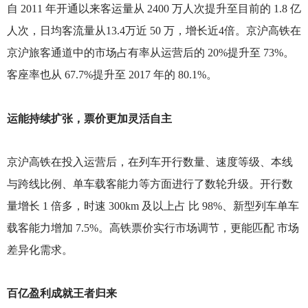
自 2011 年开通以来客运量从 2400 万人次提升至目前的 1.8 亿
人次，日均客流量从13.4万近 50 万，增长近4倍。京沪高铁在
京沪旅客通道中的市场占有率从运营后的 20%提升至 73%。
客座率也从 67.7%提升至 2017 年的 80.1%。
运能持续扩张，票价更加灵活自主
京沪高铁在投入运营后，在列车开行数量、速度等级、本线
与跨线比例、单车载客能力等方面进行了数轮升级。开行数
量增长 1 倍多，时速 300km 及以上占 比 98%、新型列车单车
载客能力增加 7.5%。高铁票价实行市场调节，更能匹配 市场
差异化需求。
百亿盈利成就王者归来