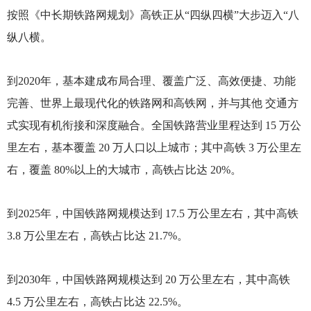
按照《中长期铁路网规划》高铁正从“四纵四横”大步迈入“八
纵八横。
到2020年，基本建成布局合理、覆盖广泛、高效便捷、功能
完善、世界上最现代化的铁路网和高铁网，并与其他 交通方
式实现有机衔接和深度融合。全国铁路营业里程达到 15 万公
里左右，基本覆盖 20 万人口以上城市；其中高铁 3 万公里左
右，覆盖 80%以上的大城市，高铁占比达 20%。
到2025年，中国铁路网规模达到 17.5 万公里左右，其中高铁
3.8 万公里左右，高铁占比达 21.7%。
到2030年，中国铁路网规模达到 20 万公里左右，其中高铁
4.5 万公里左右，高铁占比达 22.5%。