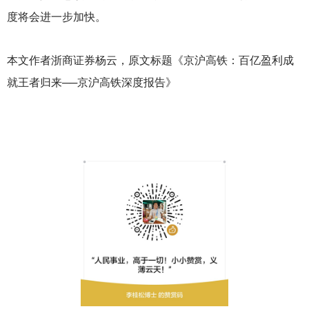
度将会进一步加快。
本文作者浙商证券杨云，原文标题《京沪高铁：百亿盈利成
就王者归来──京沪高铁深度报告》