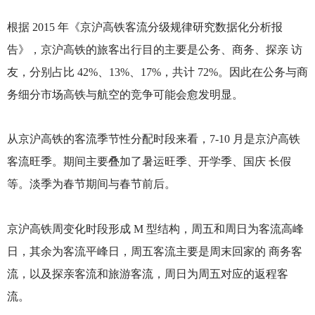
根据 2015 年《京沪高铁客流分级规律研究数据化分析报
告》，京沪高铁的旅客出行目的主要是公务、商务、探亲 访
友，分别占比 42%、13%、17%，共计 72%。因此在公务与商
务细分市场高铁与航空的竞争可能会愈发明显。
从京沪高铁的客流季节性分配时段来看，7-10 月是京沪高铁
客流旺季。期间主要叠加了暑运旺季、开学季、国庆 长假
等。淡季为春节期间与春节前后。
京沪高铁周变化时段形成 M 型结构，周五和周日为客流高峰
日，其余为客流平峰日，周五客流主要是周末回家的 商务客
流，以及探亲客流和旅游客流，周日为周五对应的返程客
流。