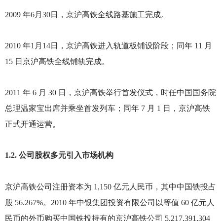
2009
年6月30日，京沪高铁全线路基施工完成。
2010
年1月14日，京沪高铁进入轨道板铺设阶段；同年 11 月
15 日京沪高铁全线铺轨完成。
2011
年 6 月 30 日，京沪高铁举行首发仪式，时任中国国务院
总理温家宝出席并乘坐首发列车；同年 7 月 1 日，京沪高铁
正式开通运营。
1.2.
公司股权多元引入市场机构
京沪高铁公司注册资本为 1,150 亿元人民币，其中中国铁投占
股 56.267%。2010 年中银集团投资有限公司以等值 60 亿元人
民币的外币购买中国铁投持有的京沪高铁公司 5,217,391,304