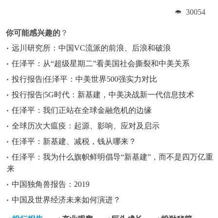
30054
你可能感兴趣的
？
远川研究所：中国VC流派的前浪、后浪和破浪
任泽平：从“超级星期二”看美国社会撕裂和中美关系
投行报告|任泽平：中美世界500强实力对比
投行报告|5G时代：新基建，中美决战新一代信息技术
任泽平：我们正站在全球金融危机的边缘
全球历次大瘟疫：起源、影响、应对及启示
任泽平：新基建、减税，钱从哪来？
任泽平：我为什么旗帜鲜明倡导“新基建”，而不是四万亿重
来
中国独角兽报告：2019
中国及世界经济未来如何演进？