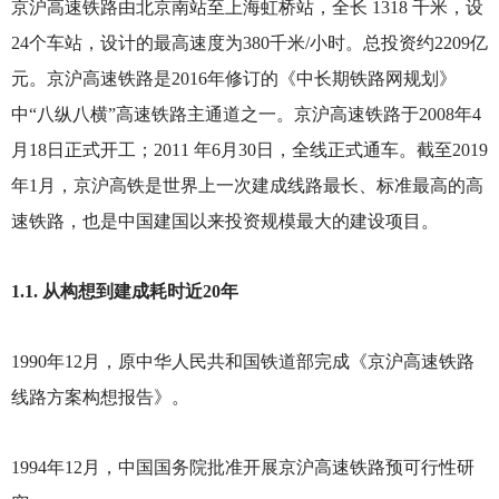
京沪高速铁路由北京南站至上海虹桥站，全长 1318 千米，设
24个车站，设计的最高速度为380千米/小时。总投资约2209亿
元。京沪高速铁路是2016年修订的《中长期铁路网规划》
中“八纵八横”高速铁路主通道之一。京沪高速铁路于2008年4
月18日正式开工；2011 年6月30日，全线正式通车。截至2019
年1月，京沪高铁是世界上一次建成线路最长、标准最高的高
速铁路，也是中国建国以来投资规模最大的建设项目。
1.1.
从构想到建成耗时近20年
1990
年12月，原中华人民共和国铁道部完成《京沪高速铁路
线路方案构想报告》。
1994
年12月，中国国务院批准开展京沪高速铁路预可行性研