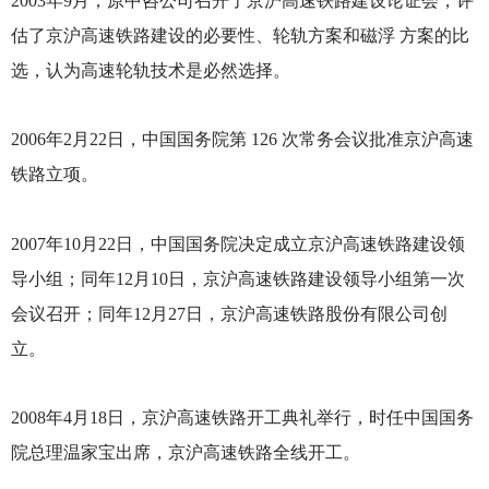
2003
年9月，原中咨公司召开了京沪高速铁路建设论证会，评
估了京沪高速铁路建设的必要性、轮轨方案和磁浮 方案的比
选，认为高速轮轨技术是必然选择。
2006
年2月22日，中国国务院第 126 次常务会议批准京沪高速
铁路立项。
2007
年10月22日，中国国务院决定成立京沪高速铁路建设领
导小组；同年12月10日，京沪高速铁路建设领导小组第一次
会议召开；同年12月27日，京沪高速铁路股份有限公司创
立。
2008
年4月18日，京沪高速铁路开工典礼举行，时任中国国务
院总理温家宝出席，京沪高速铁路全线开工。