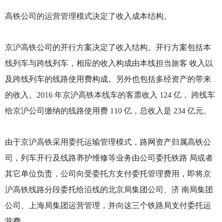
高铁公司的运营管理模式决定了收入成本结构。
京沪高铁公司的开行方案决定了收入结构。开行方案包括本
线列车与跨线列车，相应的收入构成由本线担当旅客 收入以
及跨线列车的线路使用费构成。另外也包括多经资产的带来
的收入。2016 年京沪高铁本线车的客票收入 124 亿， 跨线车
给京沪公司缴纳的线路使用费 110 亿，总收入是 234 亿元。
由于京沪高铁采用委托运输管理模式，路网资产归属高铁公
司，列车开行及线路养护维修等业务由公司委托铁路 局或者
其它单位负责，公司向受委托方支付委托管理费用，即将京
沪高铁线路分段委托给沿线的北京局集团公司、济 南局集团
公司、上海局集团运营管理，并向这三个铁路局支付委托运
营费。