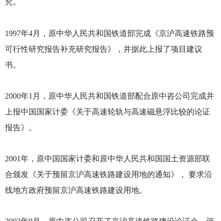
究。
1997
年4月，原中华人民共和国铁道部完成《京沪高速铁路预
可行性研究报告补充研究报告》，并据此上报了项目建议
书。
2000
年1月，原中华人民共和国铁道部配合原中咨公司完成并
上报中国国家计委《关于高速轮轨与高速磁悬浮比较的论证
报告》。
2001
年，原中国国家计委和原中华人民共和国国土资源部联
合颁发《关于预留京沪高速铁路建设用地的通知》， 要求沿
线地方政府预留京沪高速铁路建设用地。