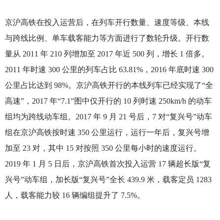
京沪高铁在投入运营后，在列车开行数量、速度等级、本线
与跨线比例、单车载客能力等方面进行了数轮升级。开行数
量从 2011 年 210 列增加至 2017 年近 500 列，增长 1 倍多。
2011 年时速 300 公里的列车占比 63.81%，2016 年底时速 300
公里占比达到 98%。京沪高铁开行的本线列车已经实现了“全
高速”，2017 年“7.1”图中仅开行的 10 列时速 250km/h 的动车
组均为跨线动车组。2017 年 9 月 21 号后，7 对“复兴号”动车
组在京沪高铁按时速 350 公里运行，运行一年后，复兴号增
加至 23 对，其中 15 对按照 350 公里每小时的速度运行。
2019 年 1 月 5 日后，京沪高铁首次投入运营 17 辆超长版“复
兴号”动车组，加长版“复兴号”全长 439.9 米，载客定员 1283
人，载客能力较 16 辆编组提升了 7.5%。