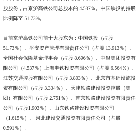
股股份，占京沪高铁公司总股本的 4.537％。中国铁投的持股
比例降至 51.73%。
目前京沪高铁公司前十大股东为：中国铁投（占股
51.73％）、平安资产管理有限责任公司（占股 13.913％）、
全国社会保障基金理事会（占股 8.696％）、中银集团投资有
限公司（4.537％）上海申铁投资有限公司（占股 6.564％）、
江苏交通控股有限公司（占股 3.803％）、北京市基础设施投
资有限公司（占股 3.334％）、天津铁路建设投资控股（集
团）有限公司（占股 2.751％）、南京铁路建设投资有限责任
公司（占股1.903％）、山东铁路建设投资有限公司
（1.615％）、 河北建设交通投资有限责任公司（占股
0.591％）。