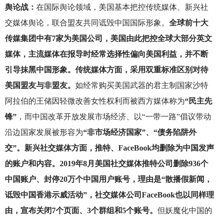
舆论战：
在国际舆论领域，美国基本把控传统媒体、新兴社
交媒体舆论，联合盟友共同诋毁中国国际形象。
全球前十大
传媒集团中有7家为美国公司，美国由此把控全球大部分英文
媒体，主流媒体在报导时经常选择性偏向美国利益，并不断
引导抹黑中国形象。传统媒体方面，采用双重标准区别对待
美国盟友与非盟友。
如经常购买美国武器的君主制国家沙特
阿拉伯的王储因轻微改善女性权利而被西方媒体称为
“民主先
锋”
，而中国改革开放发展市场经济、以“一带一路”倡议带动
沿边国家发展被形容为
“非市场经济国家”、“债务陷阱外
交”。新兴社交媒体方面，推特、FaceBook均删除为中国发声
的账户和内容。2019年8月美国社交媒体推特公司删除936个
中国账户、封停20万个中国用户账号，理由是“散播假新闻，
诋毁中国香港示威活动”，社交媒体公司FaceBook也以同样理
由，宣布关闭7个页面、3个群组和5个账号。
但妖魔化中国的