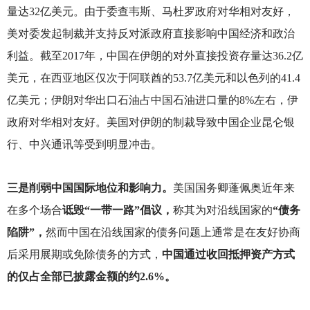
量达32亿美元。由于委查韦斯、马杜罗政府对华相对友好，
美对委发起制裁并支持反对派政府直接影响中国经济和政治
利益。截至2017年，中国在伊朗的对外直接投资存量达36.2亿
美元，在西亚地区仅次于阿联酋的53.7亿美元和以色列的41.4
亿美元；伊朗对华出口石油占中国石油进口量的8%左右，伊
政府对华相对友好。美国对伊朗的制裁导致中国企业昆仑银
行、中兴通讯等受到明显冲击。
三是削弱中国国际地位和影响力。
美国国务卿蓬佩奥近年来
在多个场合
诋毁“一带一路”倡议，
称其为对沿线国家的
“债务
陷阱”，
然而中国在沿线国家的债务问题上通常是在友好协商
后采用展期或免除债务的方式，
中国通过收回抵押资产方式
的仅占全部已披露金额的约2.6%。