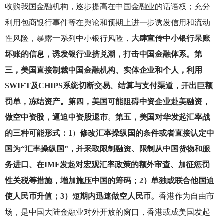
收购我国金融机构，逐步提高在中国金融业的话语权；充分
利用包商银行事件等在舆论和预期上进一步诱发信用和流动
性风险，暴露一系列中小银行风险，
大肆宣传中小银行呆账
坏账的信息，诱发银行业挤兑潮，打击中国金融体系。第
三，美国直接制裁中国金融机构、实体企业和个人，利用
SWIFT及CHIPS系统切断交易、结算与支付渠道，开出巨额
罚单，冻结资产。第四，美国可能阻碍中资企业赴美融资，
做空中资股，逼迫中资股退市。第五，美国对华发起汇率战
的三种可能形式：1）修改汇率操纵国的条件或者直接认定中
国为“汇率操纵国”，并采取限制融资、限制从中国货物和服
务进口、在IMF发起对宏观汇率政策的额外审查、加征惩罚
性关税等措施，增加施压中国的筹码；2）单独或联合他国迫
使人民币升值；3）短期内迅速做空人民币。
香港作为自由市
场，是中国大陆金融业对外开放的窗口，香港或成美国发起