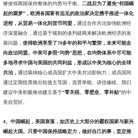
够使得两国保持整体的均势与平衡。
二战后为了避免“邻国崛
起的噩梦”，欧洲各国富有远见的政治家决定携手推进一体化
进程，从贸易一体化到货币同盟，
通过合作共治加强欧洲经
济深度融合，通过基于规则的谈判磋商来解决欧洲经济的发
展问题，
使得欧洲享受了70多年的和平与繁荣，未来可能走
向政治同盟。中美可参照“均势”思想，在均势体系中尽可能
多地寻求中国与美国的共同利益，形成以中美为核心的全球
共治，
通过吸纳核心成员国扩大中美共治影响力，成员国间
通过定期投票推出轮值主导国，选贤举能、讲信修睦。我们
建议中美积极推动建立基于
“零关税、零壁垒、零补贴”
的中
美自贸区。
4
、中国崛起，美国衰落，如历史上大部分的霸权国家与新兴
崛起大国。只要中国保持战略定力，做好自己的事，坚定推