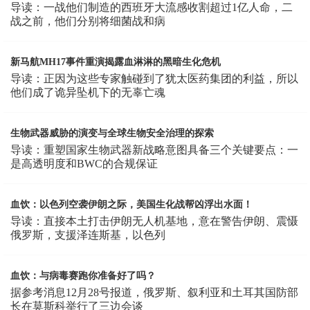
导读：一战他们制造的西班牙大流感收割超过1亿人命，二
战之前，他们分别将细菌战和病
新马航MH17事件重演揭露血淋淋的黑暗生化危机
导读：正因为这些专家触碰到了犹太医药集团的利益，所以
他们成了诡异坠机下的无辜亡魂
生物武器威胁的演变与全球生物安全治理的探索
导读：重塑国家生物武器新战略意图具备三个关键要点：一
是高透明度和BWC的合规保证
血饮：以色列空袭伊朗之际，美国生化战帮凶浮出水面！
导读：直接本土打击伊朗无人机基地，意在警告伊朗、震慑
俄罗斯，支援泽连斯基，以色列
血饮：与病毒赛跑你准备好了吗？
据参考消息12月28号报道，俄罗斯、叙利亚和土耳其国防部
长在莫斯科举行了三边会谈