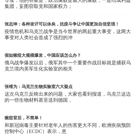
导读：他的答案是：政治腐败是最大的腐败，一是结成利益
集团，妄图窃取党和国家权力；
张志坤：各种攻讦可以休矣，抗疫斗争让中国更加自信坚强！
疫情危机和乌克兰战争是当今世界的两起重大事变，这两大
事变对人类社会造成了强烈的冲
假如猴痘大规模爆发，中国应该怎么办？
俄乌战争爆发以后，俄军其中一个重要作战目标就是捕获乌
克兰境内美军生化实验室的相关
张维为：乌克兰生物实验室六大疑点
这次乌克兰反映出来的问题，大家也看到报道，乌克兰这边
的一些生物材料甚至送到德国，
猴痘背后，不简单！
和新冠病毒主要针对老年人的伤害更大不同，欧洲疾病预防
控制中心（ECDC）表示，患