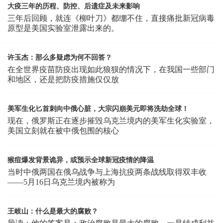
大疫三年的历程、防控、后遗症及未来影响
三年后回顾，就连《柳叶刀》都绷不住，直接痛批新冠病毒
原型是美国实验室泄露出来的。
许玉杰：那么多疑虑为何不回答？
在全世界疫苗防疫出现如此狼狈的情况下，在我国一些部门
和地区，还是把防疫措施仅仅放
美军生化匕首刺向中俄心脏，大宗闪崩美元即将洗劫全球！
现在，俄罗斯正在逐步摧毁乌克兰境内的美军生化实验室，
美国立刻就在被中俄包围的核心
猴痘爆发背景诡异，或预示全球新冠疫情的降温
当时中俄两国在俄乌战争与上海抗疫两条战线取得双丰收
——5月16日乌克兰境内被称为
王岐山：什么是最大的腐败？