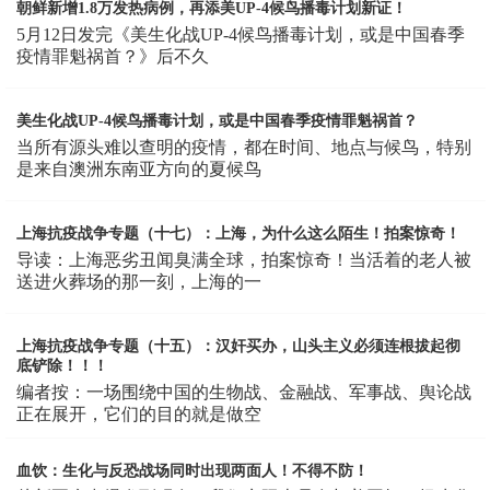
朝鲜新增1.8万发热病例，再添美UP-4候鸟播毒计划新证！
5月12日发完《美生化战UP-4候鸟播毒计划，或是中国春季
疫情罪魁祸首？》后不久
美生化战UP-4候鸟播毒计划，或是中国春季疫情罪魁祸首？
当所有源头难以查明的疫情，都在时间、地点与候鸟，特别
是来自澳洲东南亚方向的夏候鸟
上海抗疫战争专题（十七）：上海，为什么这么陌生！拍案惊奇！
导读：上海恶劣丑闻臭满全球，拍案惊奇！当活着的老人被
送进火葬场的那一刻，上海的一
上海抗疫战争专题（十五）：汉奸买办，山头主义必须连根拔起彻
底铲除！！！
编者按：一场围绕中国的生物战、金融战、军事战、舆论战
正在展开，它们的目的就是做空
血饮：生化与反恐战场同时出现两面人！不得不防！