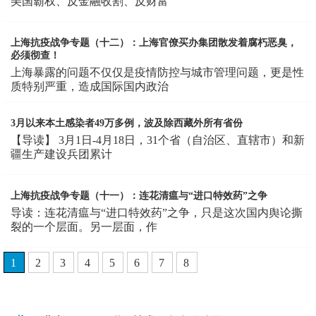
美国霸权、反金融收割、反财富
上海抗疫战争专题（十二）：上海官僚买办集团散发着腐朽恶臭，
必须彻查！
上海暴露的问题不仅仅是疫情防控与城市管理问题，更是性
质特别严重，造成国际国内政治
3月以来本土感染者49万多例，波及除西藏外所有省份
【导读】 3月1日-4月18日，31个省（自治区、直辖市）和新
疆生产建设兵团累计
上海抗疫战争专题（十一）：连花清瘟与“进口特效药”之争
导读：连花清瘟与“进口特效药”之争，只是这次国内舆论撕
裂的一个层面。另一层面，作
1
2
3
4
5
6
7
8