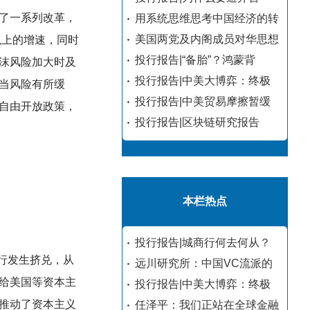
了一系列改革，
用系统思维思考中国经济的转
美国两党及内阁成员对华思想
以上的增速，同时
投行报告|“备胎”？鸿蒙背
沫风险加大时及
投行报告|中美大博弈：终极
当风险有所缓
投行报告|中美贸易摩擦暂缓
自由开放政策，
投行报告|区块链研究报告
本栏热点
投行报告|城商行何去何从？
银行发生挤兑，从
远川研究所：中国VC流派的
给美国等资本主
投行报告|中美大博弈：终极
推动了资本主义
任泽平：我们正站在全球金融