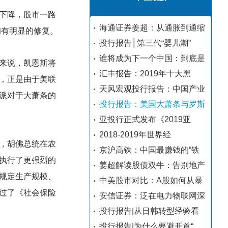
下降，股市一路
海通证券姜超：从通胀到通缩
均有明显的修复。
投行报告│第三代“婴儿潮”
谁将成为下一个中国：到底是
来说，凯恩斯将
汇丰报告：2019年十大黑
，正是由于美联
天风宏观投行报告：中国产业
派对于大萧条的
投行报告：美国大萧条与罗斯
亚投行正式发布《2019亚
2018-2019年世界经
，胡佛总统在农
京沪高铁：中国最赚钱的“铁
执行了更强烈的
姜超解读股债双牛：告别地产
规定生产规模、
中美股市对比：A股如何从暴
过了《社会保险
安信证券：泛在电力物联网深
投行报告|从日韩转型经验看
投行报告|为什么要避开首“