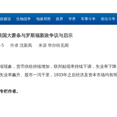
政建设
生物战争
地缘局势
政界
学界
军事斗争
舆论斗争
美国大萧条与罗斯福新政争议与启示
-2-5 作者
沈新凤
来源
华尔街见闻
缩现象，货币供给持续增加，联邦贴现率持续下调，失业率下降
失业率飙升、股市一泻千里，1933年之后经济及资本市场均有
专栏作者。