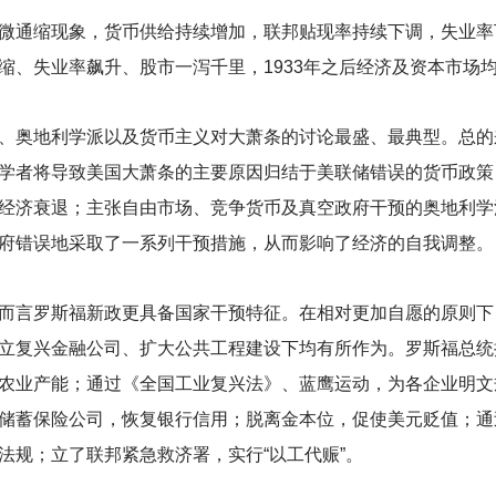
微通缩现象，货币供给持续增加，联邦贴现率持续下调，失业率
缩、失业率飙升、股市一泻千里，1933年之后经济及资本市场
、奥地利学派以及货币主义对大萧条的讨论最盛、最典型。总的
学者将导致美国大萧条的主要原因归结于美联储错误的货币政策
经济衰退；主张自由市场、竞争货币及真空政府干预的奥地利学
府错误地采取了一系列干预措施，从而影响了经济的自我调整。
而言罗斯福新政更具备国家干预特征。在相对更加自愿的原则下
立复兴金融公司、扩大公共工程建设下均有所作为。罗斯福总统
农业产能；通过《全国工业复兴法》、蓝鹰运动，为各企业明文
储蓄保险公司，恢复银行信用；脱离金本位，促使美元贬值；通
法规；立了联邦紧急救济署，实行“以工代赈”。