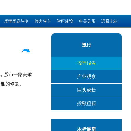
反帝反霸斗争
伟大斗争
智库建设
中美关系
返回主站
投行
投行报告
，股市一路高歌
产业观察
明显的修复。
巨头成长
投融秘籍
本栏最新