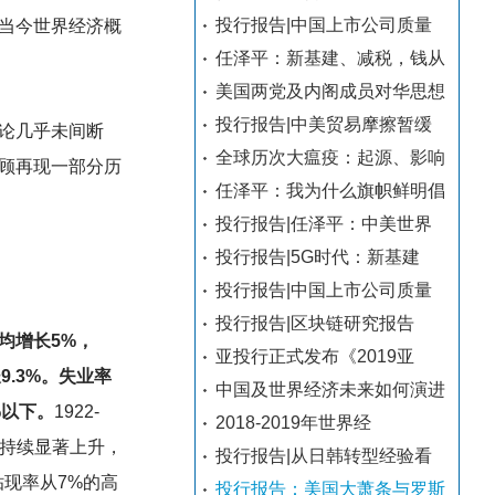
投行报告|中国上市公司质量
当今世界经济概
任泽平：新基建、减税，钱从
美国两党及内阁成员对华思想
投行报告|中美贸易摩擦暂缓
论几乎未间断
全球历次大瘟疫：起源、影响
顾再现一部分历
任泽平：我为什么旗帜鲜明倡
投行报告|任泽平：中美世界
投行报告|5G时代：新基建
投行报告|中国上市公司质量
投行报告|区块链研究报告
平均增长5%，
亚投行正式发布《2019亚
9.3%。失业率
中国及世界经济未来如何演进
%以下。
1922-
2018-2019年世界经
供给量持续显著上升，
投行报告|从日韩转型经验看
贴现率从7%的高
投行报告：美国大萧条与罗斯