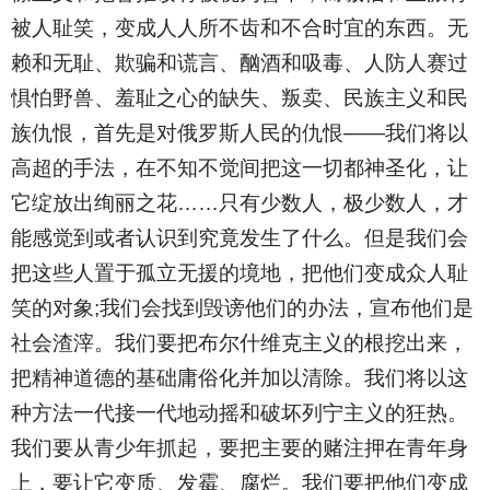
被人耻笑，变成人人所不齿和不合时宜的东西。无
赖和无耻、欺骗和谎言、酗酒和吸毒、人防人赛过
惧怕野兽、羞耻之心的缺失、叛卖、民族主义和民
族仇恨，首先是对俄罗斯人民的仇恨——我们将以
高超的手法，在不知不觉间把这一切都神圣化，让
它绽放出绚丽之花……只有少数人，极少数人，才
能感觉到或者认识到究竟发生了什么。但是我们会
把这些人置于孤立无援的境地，把他们变成众人耻
笑的对象;我们会找到毁谤他们的办法，宣布他们是
社会渣滓。我们要把布尔什维克主义的根挖出来，
把精神道德的基础庸俗化并加以清除。我们将以这
种方法一代接一代地动摇和破坏列宁主义的狂热。
我们要从青少年抓起，要把主要的赌注押在青年身
上，要让它变质、发霉、腐烂。我们要把他们变成