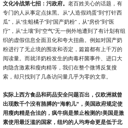
文化冷战第七招：污政府。
老百姓关心的话题，有
专门的人从事定点抹黑。从“人造假鸡蛋”到“打针西
瓜”，从“生蛆橘子”到“国产奶粉”，从“房价”到“医
疗”，从“土壤”到“空气”无一例外地遭到了有计划有组
织的虚假信息全面丑化和夸大扭曲。例如对国产奶
粉进行了无止境的围攻和否定，篇篇都有上千万的
阅读量。而就洋奶粉发生的肉毒杆菌事件、进口大
肉隐含激素和瘦肉精等，我们在整个微博反复搜
索，却只找到了几条访问量几乎为零的文章。
实际上西方食品和药品安全问题百出，仅欧洲就曾
出现数千个没有胳膊的“海豹儿”，美国政府规定使
用瘦肉精是合法的，疯牛病是禁止检测的!美国是激
素使用最泛滥的国家，纽约的人均寿命更是低于北