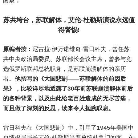
附录：
苏共垮台，苏联解体，艾伦·杜勒斯演说永远值
得警惕!
原编者按：
尼古拉·伊万诺维奇·雷日科夫，曾任苏
共中央政治局委员、苏联部长会议主席，曾参与竞
选俄罗斯联邦总统职务，是苏联崩溃解体的亲历
者。
他撰写的《大国悲剧——苏联解体的前因后
果》，比较详尽地透露了30年前苏联崩溃解体前后
的各种背景，以及由此给老百姓造成的无尽苦痛，
而且做了深刻的反思，读来令人扼腕叹息。
雷日科夫在《大国悲剧》中，引用了1945年美国中
央情报局局长艾伦·杜勒斯当着总统杜鲁门的面，在