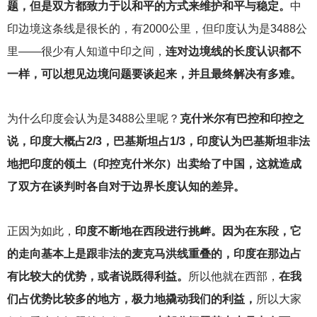
题，但是双方都致力于以和平的方式来维护和平与稳定。
中
印边境这条线是很长的，有2000公里，但印度认为是3488公
里——很少有人知道中印之间，
连对边境线的长度认识都不
一样，可以想见边境问题要谈起来，并且最终解决有多难。
为什么印度会认为是3488公里呢？
克什米尔有巴控和印控之
说，印度大概占2/3，巴基斯坦占1/3，印度认为巴基斯坦非法
地把印度的领土（印控克什米尔）出卖给了中国，这就造成
了双方在谈判时各自对于边界长度认知的差异。
正因为如此，
印度不断地在西段进行挑衅。因为在东段，它
的走向基本上是跟非法的麦克马洪线重叠的，印度在那边占
有比较大的优势，或者说既得利益。
所以他就在西部，
在我
们占优势比较多的地方，极力地撬动我们的利益，
所以大家