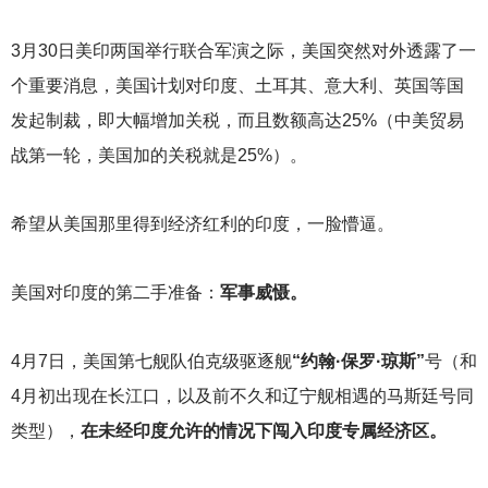
3
月30日美印两国举行联合军演之际，美国突然对外透露了一
个重要消息，美国计划对印度、土耳其、意大利、英国等国
发起制裁，即大幅增加关税，而且数额高达25%（中美贸易
战第一轮，美国加的关税就是25%）。
希望从美国那里得到经济红利的印度，一脸懵逼。
美国对印度的第二手准备：
军事威慑。
4
月7日，美国第七舰队伯克级驱逐舰
“约翰·保罗·琼斯”
号（和
4月初出现在长江口，以及前不久和辽宁舰相遇的马斯廷号同
类型），
在未经印度允许的情况下闯入印度专属经济区。