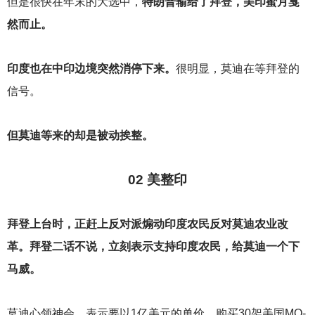
但是很快在年末的大选中，
特朗普输给了拜登，美印蜜月戛
然而止。
印度也在中印边境突然消停下来。
很明显，莫迪在等拜登的
信号。
但莫迪等来的却是被动挨整。
02
美整印
拜登上台时，正赶上反对派煽动印度农民反对莫迪农业改
革。拜登二话不说，立刻表示支持印度农民，给莫迪一个下
马威。
莫迪心领神会，表示要以1亿美元的单价，购买30架美国MQ-