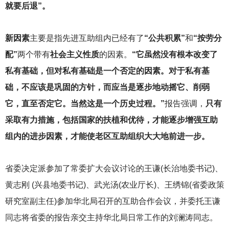
就要后退”。
新因素
主要是指先进互助组内已经有了
“公共积累”
和
“按劳分
配”
两个带有
社会主义性质
的因素。
“它虽然没有根本改变了
私有基础，但对私有基础是一个否定的因素。对于私有基
础，不应该是巩固的方针，而应当是逐步地动摇它、削弱
它，直至否定它。当然这是一个历史过程。”
报告强调，
只有
采取有力措施，包括国家的扶植和优待，才能逐步增强互助
组内的进步因素，才能使老区互助组织大大地前进一步。
省委决定派参加了常委扩大会议讨论的王谦(长治地委书记)、
黄志刚 (兴县地委书记)、武光汤(农业厅长)、王绣锦(省委政策
研究室副主任)参加华北局召开的互助合作会议，并委托王谦
同志将省委的报告亲交主持华北局日常工作的刘澜涛同志。