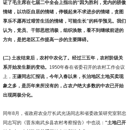
证了毛主席在七届二中全会上指出的“因为胜利，党内的骄傲
情绪，以功臣自居的情绪，停顿起来不求进步的情绪，贪图
享乐不愿再过艰苦生活的情绪，可能生长”的科学预见。我们
认为，党员、干部思想消极，组织涣散，看不到继续前进的
方向，是把老区工作提高一步的主要障碍。
(
二) 土改结束后，农村中农化了。经过三五年，农村阶级关
系开始发生新的变动。
1950
年春在省委召开的农村工作会议
上，
王谦同志汇报说，今年入春以来，长治地区土地买卖现
象之多，是历年来所没有的，占农户绝大多数的中农已开始
出现两极分化。
同年8月，省政府农业厅长武光汤同志和省委政策研究室郭忠
同志写的《晋东南武乡县农村考察报告》中也说：
“土地已开