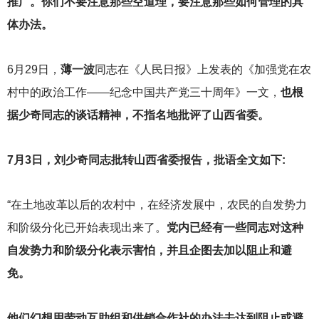
推广。你们不要注意那些空道理，要注意那些如何管理的具
体办法。
6
月29日，
薄一波
同志在《人民日报》上发表的《加强党在农
村中的政治工作——纪念中国共产党三十周年》一文，
也根
据少奇同志的谈话精神，不指名地批评了山西省委。
7
月3日，刘少奇同志批转山西省委报告，批语全文如下:
“在土地改革以后的农村中，在经济发展中，农民的自发势力
和阶级分化已开始表现出来了。
党内已经有一些同志对这种
自发势力和阶级分化表示害怕，并且企图去加以阻止和避
免。
他们幻想用劳动互助组和供销合作社的办法去达到阻止或避