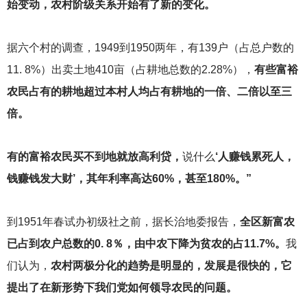
始变动，农村阶级关系开始有了新的变化。
据六个村的调查，1949到1950两年，有139户（占总户数的
11. 8%）出卖土地410亩（占耕地总数的2.28%），
有些富裕
农民占有的耕地超过本村人均占有耕地的一倍、二倍以至三
倍。
有的富裕农民买不到地就放高利贷，
说什么
‘人赚钱累死人，
钱赚钱发大财’，其年利率高达60%，甚至180%。”
到1951年春试办初级社之前，据长治地委报告，
全区新富农
已占到农户总数的0. 8％，由中农下降为贫农的占11.7%。
我
们认为，
农村两极分化的趋势是明显的，发展是很快的，它
提出了在新形势下我们党如何领导农民的问题。