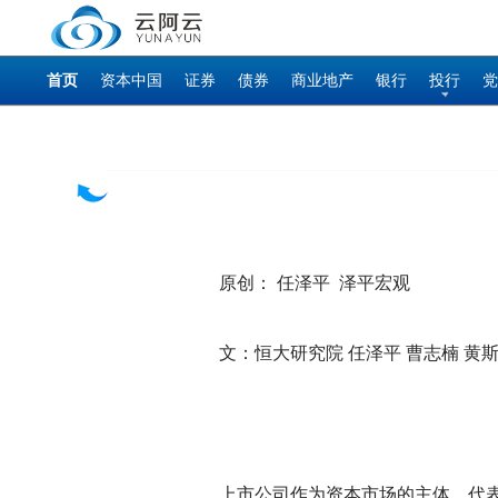
首页
资本中国
证券
债券
商业地产
银行
投行
党
原创： 任泽平 泽平宏观
文：恒大研究院 任泽平 曹志楠 黄
上市公司作为资本市场的主体，代