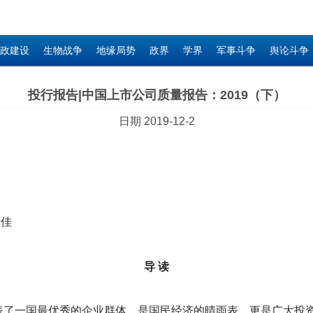
政建设
生物战争
地缘局势
政界
学界
军事斗争
舆论斗争
投行报告|中国上市公司质量报告：2019（下）
日期 2019-12-2
斯佳
导 读
表了一国最优秀的企业群体，是国民经济的晴雨表，更是广大投