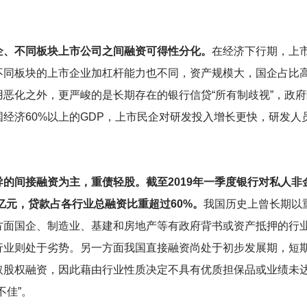
企、不同板块上市公司之间融资可得性分化。
在经济下行期，上
不同板块的上市企业加杠杆能力也不同，资产规模大，国企占比
恶化之外，更严峻的是长期存在的银行信贷“所有制歧视”，政
经济60%以上的GDP，上市民企对研发投入增长更快，研发人
的间接融资为主，重债轻股。截至2019年一季度银行对私人非金
万亿元，贷款占各行业总融资比重超过60%。
我国历史上曾长期以
方面国企、制造业、基建和房地产等有政府背书或资产抵押的行
行业则处于劣势。另一方面我国直接融资尚处于初步发展期，短
取股权融资，因此藉由行业性质决定不具有优质担保品或业绩未
不佳”。