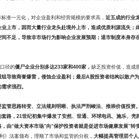
市标准一元化，对企业盈利和经营规模的要求高，
近五成的行业
企业上市，因而大量行业龙头赴境外上市，造成优质利源流失；
空间不足，导致非市场行为影响企业发展预期；退市制度本身存
义口径的
僵尸企业分别多达233家和400家，
缺乏投资价值，造成
重组导致商誉爆雷，侵蚀企业盈利；最后A股投资者结构以散户
的需求强烈。
要监管思路转变、立法规则明晰、执法严刑峻法、推崇价值投资
的套路，21世纪初集中爆发了安然、世通、环球电讯、施乐、壳
，由“做大资本市场”向“保护投资者就是促进市场健康发展”转
克斯利》法案颁布，理顺了市场和监管的分权，
大幅提高管理层个人