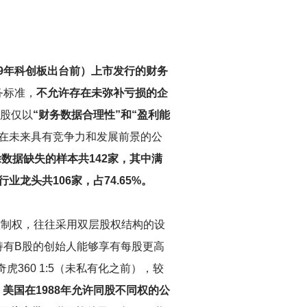
19年科创板出台前）上市发行的财务
务标准，
不允许存在未弥补亏损的企
A股仅以
“财务数据合理性”和“盈利能
在未来具有竞争力和发展前景的公
除数据缺失的样本共142家，其中满
龙头共106家，占74.65%。
控制权，往往采用双层股权结构的设
持有B股的创始人能够享有每股更高
360 1:5（未私有化之前），较
美国在1988年允许同股不同权的公