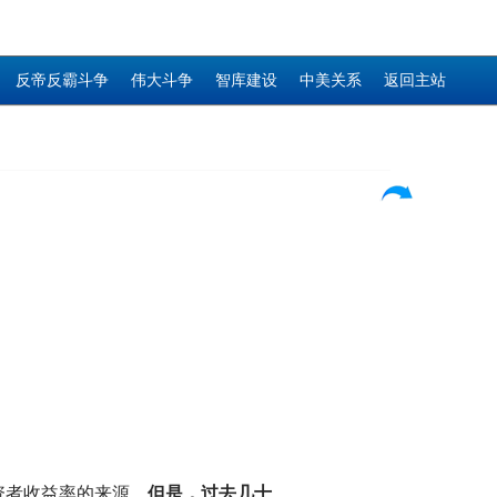
反帝反霸斗争
伟大斗争
智库建设
中美关系
返回主站
资者收益率的来源。
但是，过去几十