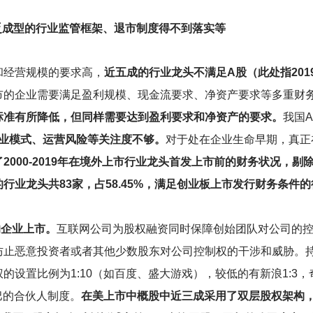
乏成型的行业监管框架、退市制度得不到落实等
和经营规模的要求高，
近五成的行业龙头不满足A股（此处指20
市的企业需要满足盈利规模、现金流要求、净资产要求等多重财
标准有所降低，但同样需要达到盈利要求和净资产的要求。
我国
商业模式、运营风险等关注度不够。
对于处在企业生命早期，真正
2000-2019年在境外上市行业龙头首发上市前的财务状况，剔
业龙头共83家，占58.45%，满足创业板上市发行财务条件的行业
的企业上市。
互联网公司为股权融资同时保障创始团队对公司的
防止恶意投资者或者其他少数股东对公司控制权的干涉和威胁。
设置比例为1:10（如百度、盛大游戏），较低的有新浪1:3，奇虎
巴的合伙人制度。
在美上市中概股中近三成采用了双层股权架构，