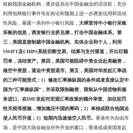
收购我国金融机构，逐步提高在中国金融业的话语权；充分
利用包商银行事件等在舆论和预期上进一步诱发信用和流动
性风险，暴露一系列中小银行风险，
大肆宣传中小银行呆账
坏账的信息，诱发银行业挤兑潮，打击中国金融体系。第
三，美国直接制裁中国金融机构、实体企业和个人，利用
SWIFT及CHIPS系统切断交易、结算与支付渠道，开出巨额
罚单，冻结资产。第四，美国可能阻碍中资企业赴美融资，
做空中资股，逼迫中资股退市。第五，美国对华发起汇率战
的三种可能形式：1）修改汇率操纵国的条件或者直接认定中
国为“汇率操纵国”，并采取限制融资、限制从中国货物和服
务进口、在IMF发起对宏观汇率政策的额外审查、加征惩罚
性关税等措施，增加施压中国的筹码；2）单独或联合他国迫
使人民币升值；3）短期内迅速做空人民币。
香港作为自由市
场，是中国大陆金融业对外开放的窗口，香港或成美国发起