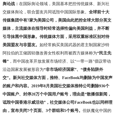
舆论战：
在国际舆论领域，美国基本把控传统媒体、新兴社
交媒体舆论，联合盟友共同诋毁中国国际形象。
全球前十大
传媒集团中有7家为美国公司，美国由此把控全球大部分英文
媒体，主流媒体在报导时经常选择性偏向美国利益，并不断
引导抹黑中国形象。传统媒体方面，采用双重标准区别对待
美国盟友与非盟友。
如经常购买美国武器的君主制国家沙特
阿拉伯的王储因轻微改善女性权利而被西方媒体称为
“民主先
锋”
，而中国改革开放发展市场经济、以“一带一路”倡议带动
沿边国家发展被形容为
“非市场经济国家”、“债务陷阱外
交”。新兴社交媒体方面，推特、FaceBook均删除为中国发声
的账户和内容。2019年8月美国社交媒体推特公司删除936个
中国账户、封停20万个中国用户账号，理由是“散播假新闻，
诋毁中国香港示威活动”，社交媒体公司FaceBook也以同样理
由，宣布关闭7个页面、3个群组和5个账号。
但妖魔化中国的