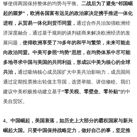
够使得两国保持整体的均势与平衡。
二战后为了避免“邻国崛
起的噩梦”，欧洲各国富有远见的政治家决定携手推进一体化
进程，从贸易一体化到货币同盟，
通过合作共治加强欧洲经
济深度融合，通过基于规则的谈判磋商来解决欧洲经济的发
展问题，
使得欧洲享受了70多年的和平与繁荣，未来可能走
向政治同盟。中美可参照“均势”思想，在均势体系中尽可能
多地寻求中国与美国的共同利益，形成以中美为核心的全球
共治，
通过吸纳核心成员国扩大中美共治影响力，成员国间
通过定期投票推出轮值主导国，选贤举能、讲信修睦。我们
建议中美积极推动建立基于
“零关税、零壁垒、零补贴”
的中
美自贸区。
4
、中国崛起，美国衰落，如历史上大部分的霸权国家与新兴
崛起大国。只要中国保持战略定力，做好自己的事，坚定推