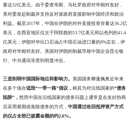
量达32亿美元。由于委查韦斯、马杜罗政府对华相对友好，
美对委发起制裁并支持反对派政府直接影响中国经济和政治
利益。截至2017年，中国在伊朗的对外直接投资存量达36.2亿
美元，在西亚地区仅次于阿联酋的53.7亿美元和以色列的41.4
亿美元；伊朗对华出口石油占中国石油进口量的8%左右，伊
政府对华相对友好。美国对伊朗的制裁导致中国企业昆仑银
行、中兴通讯等受到明显冲击。
三是削弱中国国际地位和影响力。
美国国务卿蓬佩奥近年来
在多个场合
诋毁“一带一路”倡议，
称其为对沿线国家的
“债务
陷阱”，
然而中国在沿线国家的债务问题上通常是在友好协商
后采用展期或免除债务的方式，
中国通过收回抵押资产方式
的仅占全部已披露金额的约2.6%。