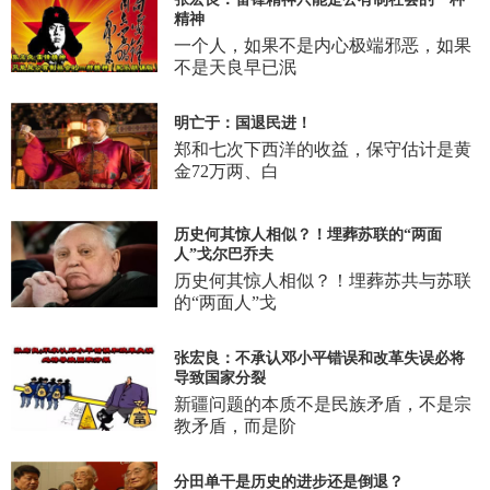
精神
一个人，如果不是内心极端邪恶，如果
不是天良早已泯
明亡于：国退民进！
郑和七次下西洋的收益，保守估计是黄
金72万两、白
历史何其惊人相似？！埋葬苏联的“两面
人”戈尔巴乔夫
历史何其惊人相似？！埋葬苏共与苏联
的“两面人”戈
张宏良：不承认邓小平错误和改革失误必将
导致国家分裂
新疆问题的本质不是民族矛盾，不是宗
教矛盾，而是阶
分田单干是历史的进步还是倒退？