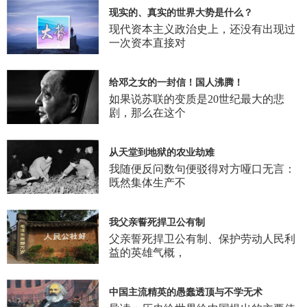
现实的、真实的世界大势是什么？
现代资本主义政治史上，还没有出现过
一次资本直接对
给邓之女的一封信！国人沸腾！
如果说苏联的变质是20世纪最大的悲
剧，那么在这个
从天堂到地狱的农业劫难
我随便反问数句便驳得对方哑口无言：
既然集体生产不
我父亲誓死捍卫公有制
父亲誓死捍卫公有制、保护劳动人民利
益的英雄气概，
中国主流精英的愚蠢透顶与不学无术