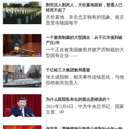
割完活人割死人，天价墓地面前，普通人已
经死不起了
天价墓地，并非北京独有的现象。南京
普觉寺陵园每平
一个被美制裁的大型国企：从千亿市值到破
产仅2年
一个正在被美国嫉恨并被严厉制裁的大
型国有企业——
千亿哈工大集团败局悬疑
张大成指称，相关事件连续恶化，与他
拒绝相关负责人
为什么医院私有化的观点是错误的？
2021年3月6日，中共中央总书记、国家
主席、中
张宏良：雷锋精神只能是公有制社会的一种