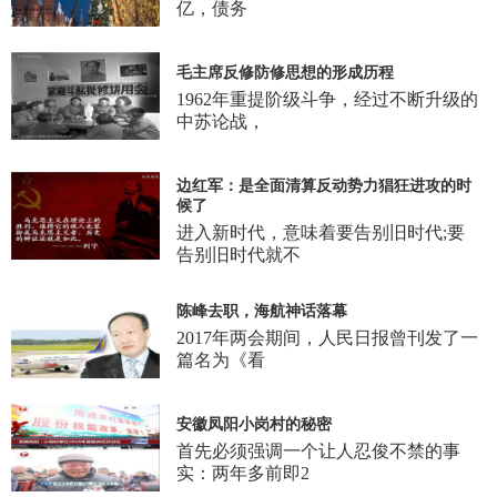
亿，债务
毛主席反修防修思想的形成历程
1962年重提阶级斗争，经过不断升级的
中苏论战，
边红军：是全面清算反动势力猖狂进攻的时
候了
进入新时代，意味着要告别旧时代;要
告别旧时代就不
陈峰去职，海航神话落幕
2017年两会期间，人民日报曾刊发了一
篇名为《看
安徽凤阳小岗村的秘密
首先必须强调一个让人忍俊不禁的事
实：两年多前即2