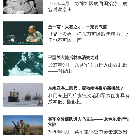
1952年4月，彭德怀因病回国治疗，病
愈后留京主
金一南：大将之才，一定要气盛
世界上没有一样东西可以取代毅力。才
干也不可以。怀
平型关大捷后林彪消失之谜
1937年9月，八路军主力进入山西北部
——阎锡山
东南亚海上民兵，搅动南海形势新挑战？
利用海上民兵执行政治和军事任务具有
成本低、隐蔽性
英军空降部队进入乌克兰—— 灰色地带行动
实践
2020年9月，英军第16空中突击旅放出