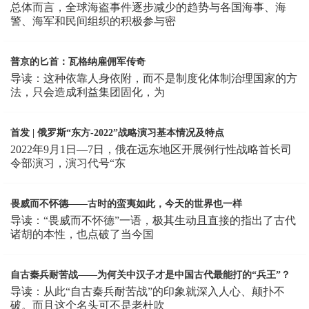
总体而言，全球海盗事件逐步减少的趋势与各国海事、海
警、海军和民间组织的积极参与密
普京的匕首：瓦格纳雇佣军传奇
导读：这种依靠人身依附，而不是制度化体制治理国家的方
法，只会造成利益集团固化，为
首发 | 俄罗斯“东方-2022”战略演习基本情况及特点
2022年9月1日—7日，俄在远东地区开展例行性战略首长司
令部演习，演习代号“东
畏威而不怀德——古时的蛮夷如此，今天的世界也一样
导读：“畏威而不怀德”一语，极其生动且直接的指出了古代
诸胡的本性，也点破了当今国
自古秦兵耐苦战——为何关中汉子才是中国古代最能打的“兵王”？
导读：从此“自古秦兵耐苦战”的印象就深入人心、颠扑不
破。而且这个名头可不是老杜吹