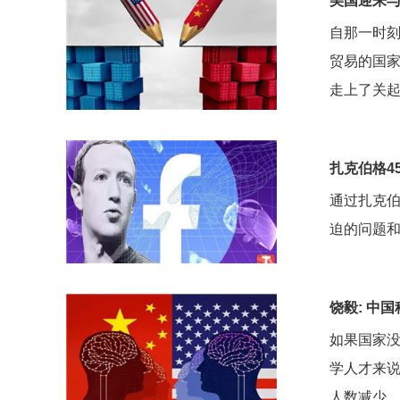
美国迎来与
自那一时刻
贸易的国家
走上了关起
扎克伯格4
通过扎克伯
迫的问题和
饶毅: 中
如果国家
学人才来
人数减少