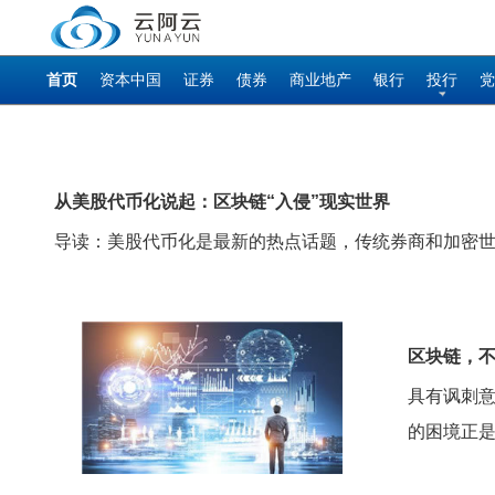
首页
资本中国
证券
债券
商业地产
银行
投行
党
从美股代币化说起：区块链“入侵”现实世界
导读：美股代币化是最新的热点话题，传统券商和加密
区块链，不
具有讽刺意
的困境正