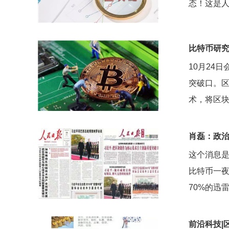
态！这是
比特币研
10月24
突破口。
术，将区
肖磊：政
这个消息是
比特币一夜
70%的迅
前沿科技|