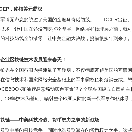
CEP，终结美元霸权
军悄无声息的绕过了美国的金融马奇诺防线。——DCER出征
链技术，让中国在还没有吃掉物理层、网络层和物理层之前，就
国的科技防线全部清零，让中美金融大决战，提前很多年到来了
小企业区块链技术发展迎来春天！
国抢先在全国范围内搭建量子互联网，不仅彻底瓦解美国的互联
立在信息技术和国家网络安全基础上的军事霸权也将烟消云散。
ACEBOOK和油管肆意煽动颜色革命吗？全球各国建立自己的
、5G等技术为基础、辐射整个欧亚大陆的新一代军事作战体系
区块链——中美科技冷战、货币权力之争的新战场
涉及到中美的科技竞争，同时也涉及到潜在的货币权力之争。这