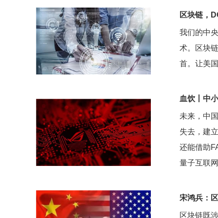
区块链，D
我们的中央
术。区块
首。让美
血饮丨中
未来，中
失去，建
还能借助F
量子互联网
宋鸿兵：
区块链既