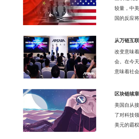
较量，中
国的反应
从万链互
改变意味
会。在今
意味着社
区块链续
美国自从
了对科技
美元的霸权