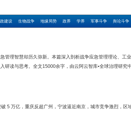
政建设
生物战争
地缘局势
政界
学界
军事斗争
舆论斗争
应急管理智慧却历久弥新。本篇深入剖析战争应急管理理论、工
研读与思考。全文15000余字，由云阿云智库•全球治理研究
率先突破 5 万亿，重庆反超广州，宁波逼近南京，城市竞争激烈，区