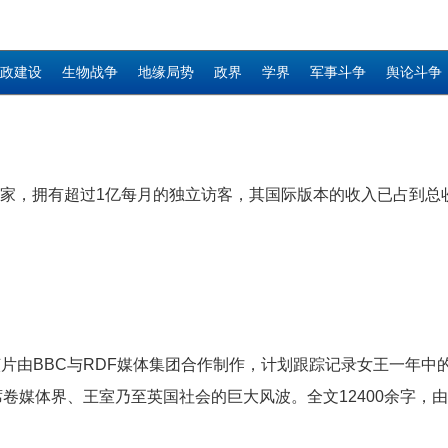
政建设
生物战争
地缘局势
政界
学界
军事斗争
舆论斗争
个国家，拥有超过1亿每月的独立访客，其国际版本的收入已占到总
片由BBC与RDF媒体集团合作制作，计划跟踪记录女王一年中
卷媒体界、王室乃至英国社会的巨大风波。全文12400余字，