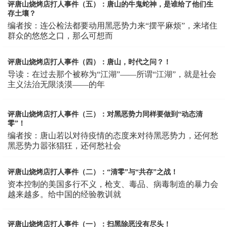
评唐山烧烤店打人事件（五）：唐山的牛鬼蛇神，是谁给了他们生
存土壤？
编者按：连公检法都要动用黑恶势力来“摆平麻烦”，来堵住
群众的悠悠之口，那么可想而
评唐山烧烤店打人事件（四）：唐山，时代之问？！
导读：在过去那个被称为“江湖”——所谓“江湖”，就是社会
主义法治无限淡漠——的年
评唐山烧烤店打人事件（三）：对黑恶势力同样要做到“动态清
零”！
编者按：唐山若以对待疫情的态度来对待黑恶势力，还何愁
黑恶势力嚣张猖狂，还何愁社会
评唐山烧烤店打人事件（二）：“清零”与“共存”之战！
资本控制的美国多行不义，枪支、毒品、病毒制造的暴力会
越来越多。给中国的经验教训就
评唐山烧烤店打人事件（一）：扫黑除恶没有尽头！