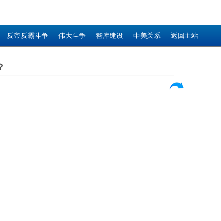
反帝反霸斗争
伟大斗争
智库建设
中美关系
返回主站
？