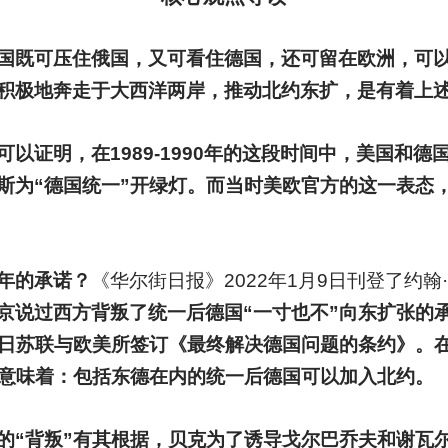
国既可压住俄国，又可看住德国，还可留在欧洲，可
积极地奔走于大西洋两岸，推动北约东扩，是有着上
以证明，在1989-1990年的这段时间中，美国和
斯为“德国统一”开绿灯。而当时美欧官方的这一表态
年的承诺？
《华尔街日报》2022年1月9日刊登了约翰
京说过西方背叛了统一后德国“一寸也不”向东扩张的
12日苏联与欧美所签订《最终解决德国问题的条约》。
这意味着：包括东德在内的统一后德国可以加入北约。
的“背叛”有其根据，贝克为了诱导戈尔巴乔夫和谢瓦