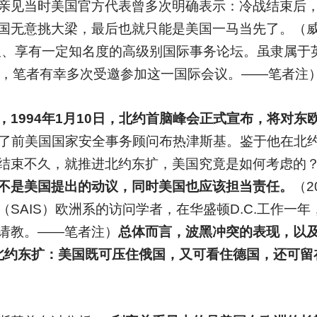
亲见当时美国官方代表曾多次明确表示：冷战结束后
无意挑大梁，最后也就只能是美国一马当先了。（威尔顿庄园
历史悠久、享有一定知名度的高级别国际事务论坛。虽隶属
来，笔者有幸多次受邀参加这一国际会议。——笔者注
，1994年1月10日，北约首脑峰会正式宣布，将对东
拜访了前美国国家安全事务顾问布热津斯基。鉴于他在北
结束不久，就推进北约东扩，美国究竟是如何考虑的
不是美国提出的动议，同时美国也应该担当责任。
（2
SAIS）欧洲系的访问学者，在华盛顿D.C.工作一年
者请教。——笔者注）
总体而言，波黑冲突的表现，以及
北约东扩：美国既可压住俄国，又可看住德国，还可留