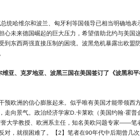
捷克总统哈维尔和波兰、匈牙利等国领导已相当明确地表
担心未来德国崛起的巨大压力，希望借助北约与美国
受到东西两强直接压制的困境。波黑危机暴露出欧盟
。
塞尔维亚、克罗地亚、波黑三国在美国签订了《波黑和
干预欧洲的信心膨胀起来。似乎唯有美国才能带领西
，走向景气。政治经济学家D.卡莱欧（美国约翰·霍普
荣誉大学教授、欧洲系主任，知名美欧问题专家——笔
反对，就很困难了。【2】笔者在90年代中后期曾几