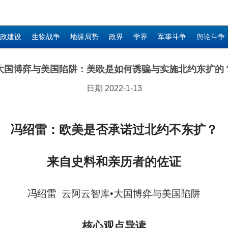
政建设
生物战争
地缘局势
政界
学界
军事斗争
舆论斗争
大国博弈与美国陷阱：美欧是如何诱骗与实施北约东扩的
日期 2022-1-13
冯绍雷：
欧美是否承诺过
北约不
东扩？
来自史料和亲历者的佐证
冯绍雷 云阿云智库•大国博弈与美国陷阱
核心观点导读