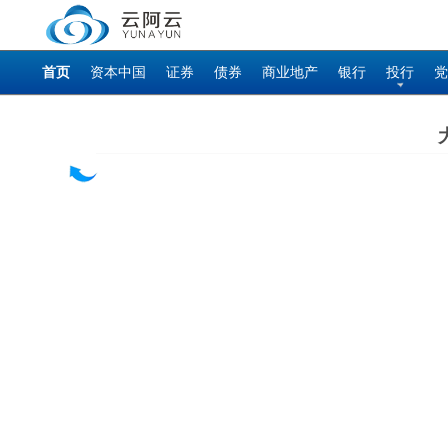
首页
资本中国
证券
债券
商业地产
银行
投行
党