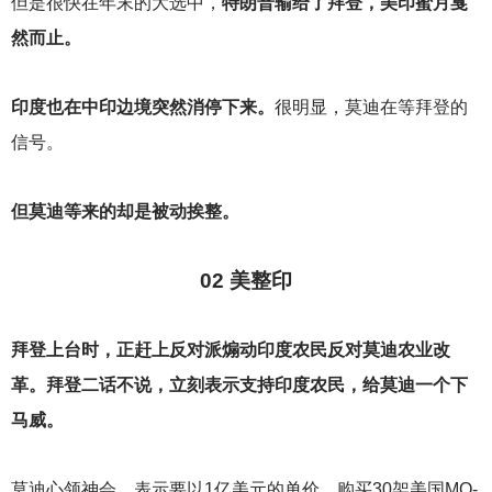
但是很快在年末的大选中，
特朗普输给了拜登，美印蜜月戛
然而止。
印度也在中印边境突然消停下来。
很明显，莫迪在等拜登的
信号。
但莫迪等来的却是被动挨整。
02
美整印
拜登上台时，正赶上反对派煽动印度农民反对莫迪农业改
革。拜登二话不说，立刻表示支持印度农民，给莫迪一个下
马威。
莫迪心领神会，表示要以1亿美元的单价，购买30架美国MQ-