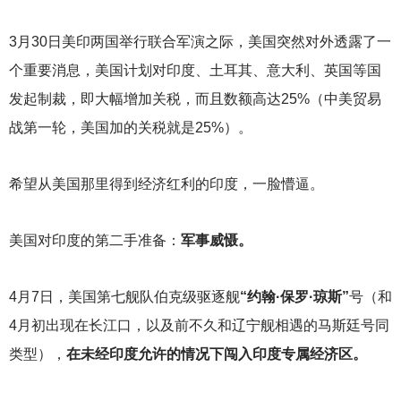
3
月30日美印两国举行联合军演之际，美国突然对外透露了一
个重要消息，美国计划对印度、土耳其、意大利、英国等国
发起制裁，即大幅增加关税，而且数额高达25%（中美贸易
战第一轮，美国加的关税就是25%）。
希望从美国那里得到经济红利的印度，一脸懵逼。
美国对印度的第二手准备：
军事威慑。
4
月7日，美国第七舰队伯克级驱逐舰
“约翰·保罗·琼斯”
号（和
4月初出现在长江口，以及前不久和辽宁舰相遇的马斯廷号同
类型），
在未经印度允许的情况下闯入印度专属经济区。