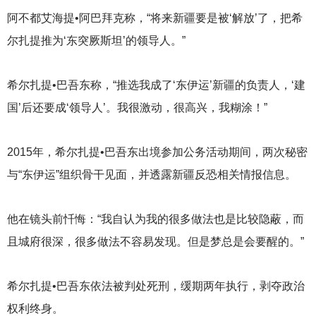
阿不都艾海提•阿巴拜克称，“将来新疆要是被‘解放’了，把希
尔扎提推为‘东突厥斯坦’的领导人。”
希尔扎提•巴吾东称，“推选我成了‘东伊运’新疆的负责人，‘建
国’后还要成‘领导人’。我很激动，很高兴，我糊涂！”
2015
年，希尔扎提•巴吾东出境参加公务活动期间，两次秘密
与“东伊运”组织骨干见面，并透露新疆反恐相关情报信息。
他在镜头前忏悔：“我自认为我的很多做法也是比较隐蔽，而
且城府很深，很多做法不容易发现。但是梦总是会要醒的。”
希尔扎提•巴吾东依法被判处死刑，缓期两年执行，剥夺政治
权利终身。