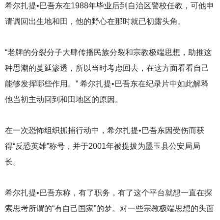
希尔扎提•巴吾东在1988年毕业后到自治区警校任教，可他申
请调回出生地和田，他的野心在那时就已初露头角。
“老牌的分裂分子大肆传播民族分裂和宗教极端思想，助推这
种思潮的蔓延渗透，所以当时考虑回去，在这方面看看自己
能够发挥哪些作用。” 希尔扎提•巴吾东在纪录片中如此解释
他当初主动回到和田地区的原因。
在一次恐怖组织抓捕行动中，希尔扎提•巴吾东因受伤而获
得“反恐英雄”称号，并于2001年被提拔为墨玉县公安局局
长。
希尔扎提•巴吾东称，有了职务，有了这个平台就想一直在探
索思考所谓的“有自己国家”的梦。对一些宗教极端思想的头面