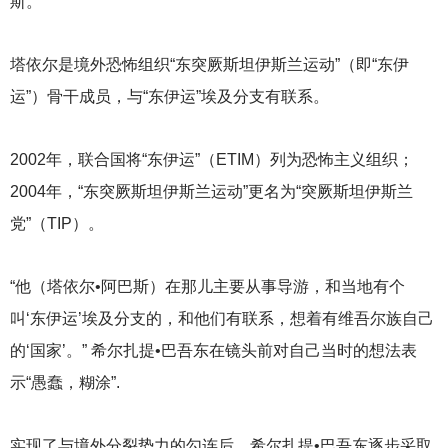
斯。
塔依尔是境外恐怖组织“东突厥斯坦伊斯兰运动”（即“东伊
运”）骨干成员，与“东伊运”埃及分支有联系。
2002
年，联合国将“东伊运”（ETIM）列为恐怖主义组织；
2004年，“东突厥斯坦伊斯兰运动”更名为“突厥斯坦伊斯兰
党”（TIP）。
“他（塔依尔•阿巴斯）在那儿主要从事导游，和当地有个
叫‘东伊运’埃及分支的，和他们有联系，想着有维吾尔族自己
的‘国家’。” 希尔扎提•巴吾东在镜头前对自己当时的想法表
示“愚蠢，糊涂”.
实现了与境外分裂势力的勾连后，希尔扎提•巴吾东逐步采取