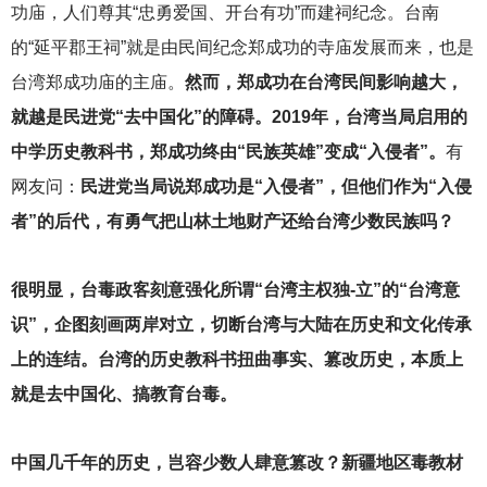
功庙，人们尊其“忠勇爱国、开台有功”而建祠纪念。台南
的“延平郡王祠”就是由民间纪念郑成功的寺庙发展而来，也是
台湾郑成功庙的主庙。
然而，郑成功在台湾民间影响越大，
就越是民进党“去中国化”的障碍。2019年，台湾当局启用的
中学历史教科书，郑成功终由“民族英雄”变成“入侵者”。
有
网友问：
民进党当局说郑成功是“入侵者”，但他们作为“入侵
者”的后代，有勇气把山林土地财产还给台湾少数民族吗？
很明显，台毒政客刻意强化所谓“台湾主权独-立”的“台湾意
识”，企图刻画两岸对立，切断台湾与大陆在历史和文化传承
上的连结。台湾的历史教科书扭曲事实、篡改历史，本质上
就是去中国化、搞教育台毒。
中国几千年的历史，岂容少数人肆意篡改？新疆地区毒教材