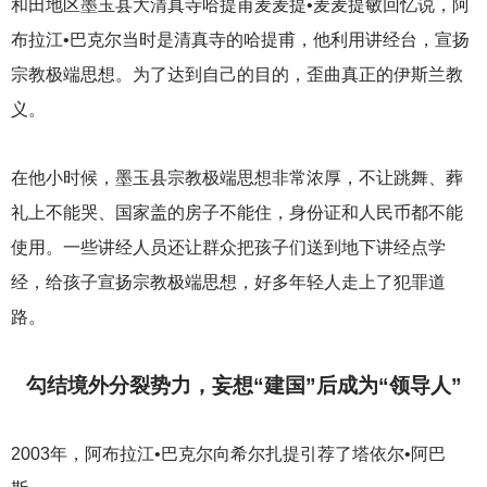
和田地区墨玉县大清真寺哈提甫麦麦提•麦麦提敏回忆说，阿
布拉江•巴克尔当时是清真寺的哈提甫，他利用讲经台，宣扬
宗教极端思想。为了达到自己的目的，歪曲真正的伊斯兰教
义。
在他小时候，墨玉县宗教极端思想非常浓厚，不让跳舞、葬
礼上不能哭、国家盖的房子不能住，身份证和人民币都不能
使用。一些讲经人员还让群众把孩子们送到地下讲经点学
经，给孩子宣扬宗教极端思想，好多年轻人走上了犯罪道
路。
勾结境外分裂势力，妄想“建国”后成为“领导人”
2003
年，阿布拉江•巴克尔向希尔扎提引荐了塔依尔•阿巴