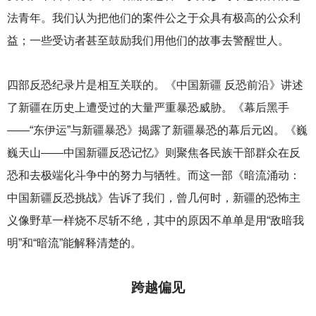
法青年。我们认为把他们的案件公之于众具有极高的公众利
益；一些受访者甚至鼓励我们用他们的故事去警醒世人。
四部反恐纪录片是相互关联的。《中国新疆 反恐前沿》讲述
了新疆在历史上遭受过的大量严重暴恐威胁。《幕后黑手
——“东伊运”与新疆暴恐》揭露了新疆暴恐的幕后元凶。《巍
巍天山——中国新疆反恐记忆》则聚焦各民族干部群众在反
恐和去极端化斗争中的努力与牺牲。而这一部《暗流涌动：
中国新疆反恐挑战》告诉了我们，曾几何时，新疆的恐怖主
义像野草一样烧不尽斩不绝，其中的原因不单单是用“敌暗我
明”和“暗流”能解释清楚的。
跨越偏见