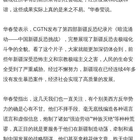
谐，这些成果实际上真的是来之不易。”华春莹说。
华春莹表示，CGTN发布了第四部新疆反恐纪录片《暗流涌
动——中国新疆反恐挑战》，完整展现了新疆反恐去极端化
斗争的全貌。看了这个片子，大家就能更加深切体会到，前
些年新疆深受恐怖主义和宗教极端主义之害，人民的生命安
全受到了严重威胁。经过不懈努力，新疆现在已经连续4年多
没有发生暴恐案件，经济社会实现了高质量的发展。
华春莹指出，这几天我们也一直关注，有个别美西方反华势
力的确是心有不甘。他们不择手段、毫无底线编造各种谣言
谎言和虚假信息，炮制了诸如“强迫劳动”“种族灭绝”等种种荒
谬，真正目的就是要服务于他们在新疆制造动荡，牵制和遏
制中国发展的战略阴谋。他们甚至拿棉花做文章。昨天中国