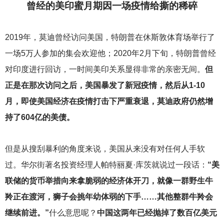
曾经的美印蜜月期因一场疫情给撕的稀碎
2019
年，莫迪曾经访问美国，特朗普在休斯敦体育场举行了
一场5万人参加的集会欢迎他；2020年2月下旬，特朗普曾经
对印度进行回访，一时间美印关系显得非常的亲密无间。
但
正是在那次访问之后，美国暴发了新冠疫情，然后从1-10
月，即使美国经济在疫情打击下严重衰退，莫迪政府仍然增
持了604亿的美债。
但是从搜刮暴利的角度来说，美国从来没有对任何人手软
过。华尔街著名投资经理人帕特丽夏·库茨就说过一段话：
“美
联储的货币举措向来拿脆弱的经济体开刀，就像一群野生牛
羚正在渡河，狮子会挑年幼体弱的下手……其他整群牛羚会
继续前进。”
什么意思呢？
中国这两年已经抛掉了数百亿美元