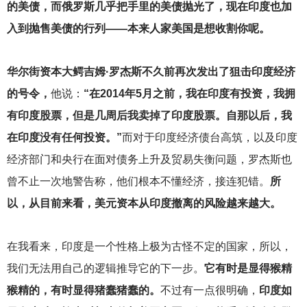
的美债，而俄罗斯几乎把手里的美债抛光了，现在印度也加
入到抛售美债的行列——本来人家美国是想收割你呢。
华尔街资本大鳄吉姆·罗杰斯不久前再次发出了狙击印度经济
的号令，
他说：
“在2014年5月之前，我在印度有投资，我拥
有印度股票，但是几周后我卖掉了印度股票。自那以后，我
在印度没有任何投资。”
而对于印度经济债台高筑，以及印度
经济部门和央行在面对债务上升及贸易失衡问题，罗杰斯也
曾不止一次地警告称，他们根本不懂经济，接连犯错。
所
以，从目前来看，美元资本从印度撤离的风险越来越大。
在我看来，印度是一个性格上极为古怪不定的国家，所以，
我们无法用自己的逻辑推导它的下一步。
它有时是显得猴精
猴精的，有时显得猪蠢猪蠢的。
不过有一点很明确，
印度如