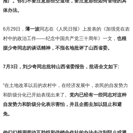
推广。你们不要注意那些空道理，要注意那些如何管理的具
体办法。
6
月29日，
薄一波
同志在《人民日报》上发表的《加强党在农
村中的政治工作——纪念中国共产党三十周年》一文，
也根
据少奇同志的谈话精神，不指名地批评了山西省委。
7
月3日，刘少奇同志批转山西省委报告，批语全文如下:
“在土地改革以后的农村中，在经济发展中，农民的自发势力
和阶级分化已开始表现出来了。
党内已经有一些同志对这种
自发势力和阶级分化表示害怕，并且企图去加以阻止和避
免。
他们幻想用劳动互助组和供销合作社的办法去达到阻止或避