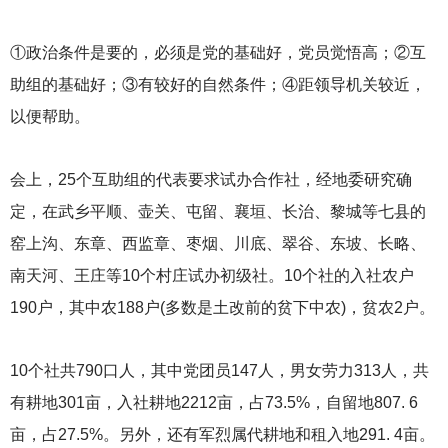
①政治条件是要的，必须是党的基础好，党员觉悟高；②互
助组的基础好；③有较好的自然条件；④距领导机关较近，
以便帮助。
会上，25个互助组的代表要求试办合作社，经地委研究确
定，在武乡平顺、壶关、屯留、襄垣、长治、黎城等七县的
窑上沟、东章、西监章、枣烟、川底、翠谷、东坡、长略、
南天河、王庄等10个村庄试办初级社。10个社的入社农户
190户，其中农188户(多数是土改前的贫下中农)，贫农2户。
10
个社共790口人，其中党团员147人，男女劳力313人，共
有耕地301亩，入社耕地2212亩，占73.5%，自留地807. 6
亩，占27.5%。另外，还有军烈属代耕地和租入地291. 4亩。