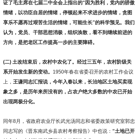
证了毛主席在七届二中全会上指出的“因为胜利，党内的骄傲
情绪，以功臣自居的情绪，停顿起来不求进步的情绪，贪图
享乐不愿再过艰苦生活的情绪，可能生长”的科学预见。我们
认为，党员、干部思想消极，组织涣散，看不到继续前进的
方向，是把老区工作提高一步的主要障碍。
(
二) 土改结束后，农村中农化了。经过三五年，农村阶级关
系开始发生新的变动。
1950
年春在省委召开的农村工作会议
上，
王谦同志汇报说，今年入春以来，长治地区土地买卖现
象之多，是历年来所没有的，占农户绝大多数的中农已开始
出现两极分化。
同年8月，省政府农业厅长武光汤同志和省委政策研究室郭忠
同志写的《晋东南武乡县农村考察报告》中也说：
“土地已开