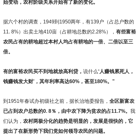
始变动，农村阶级关系开始有了新的变化。
据六个村的调查，1949到1950两年，有139户（占总户数的
11. 8%）出卖土地410亩（占耕地总数的2.28%），
有些富裕
农民占有的耕地超过本村人均占有耕地的一倍、二倍以至三
倍。
有的富裕农民买不到地就放高利贷，
说什么
‘人赚钱累死人，
钱赚钱发大财’，其年利率高达60%，甚至180%。”
到1951年春试办初级社之前，据长治地委报告，
全区新富农
已占到农户总数的0. 8％，由中农下降为贫农的占11.7%。
我
们认为，
农村两极分化的趋势是明显的，发展是很快的，它
提出了在新形势下我们党如何领导农民的问题。