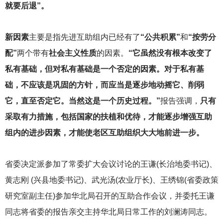
就要后退”。
新因素
主要是指先进互助组内已经有了
“公共积累”
和
“按劳分
配”
两个带有
社会主义性质
的因素。
“它虽然没有根本改变了
私有基础，但对私有基础是一个否定的因素。对于私有基
础，不应该是巩固的方针，而应当是逐步地动摇它、削弱
它，直至否定它。当然这是一个历史过程。”
报告强调，
只有
采取有力措施，包括国家的扶植和优待，才能逐步增强互助
组内的进步因素，才能使老区互助组织大大地前进一步。
省委决定派参加了常委扩大会议讨论的王谦(长治地委书记)、
黄志刚 (兴县地委书记)、武光汤(农业厅长)、王绣锦(省委政策
研究室副主任)参加华北局召开的互助合作会议，并委托王谦
同志将省委的报告亲交主持华北局日常工作的刘澜涛同志。