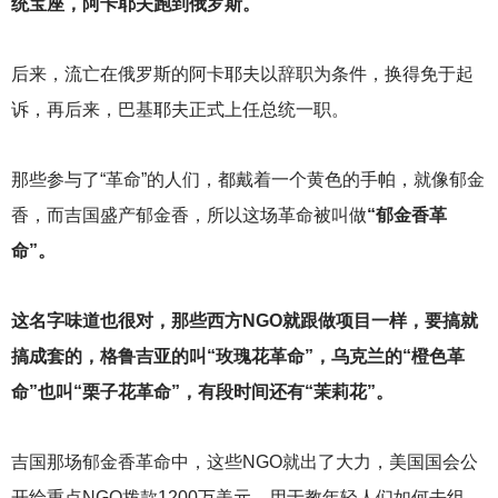
统宝座，阿卡耶夫跑到俄罗斯。
后来，流亡在俄罗斯的阿卡耶夫以辞职为条件，换得免于起
诉，再后来，巴基耶夫正式上任总统一职。
那些参与了“革命”的人们，都戴着一个黄色的手帕，就像郁金
香，而吉国盛产郁金香，所以这场革命被叫做
“郁金香革
命”。
这名字味道也很对，那些西方NGO就跟做项目一样，要搞就
搞成套的，格鲁吉亚的叫“玫瑰花革命”，乌克兰的“橙色革
命”也叫“栗子花革命”，有段时间还有“茉莉花”。
吉国那场郁金香革命中，这些NGO就出了大力，美国国会公
开给重点NGO拨款1200万美元，用于教年轻人们如何去组