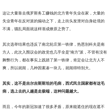
这让大量靠去俄罗斯务工赚钱的北方青年失业在家，大量的
失业青年在反对派的煽动之下，走上街头发泄对自身处境的
不满，骚乱局面就这样渐成燎原之势了。
其次选举结果也违反了南北轮庄第一铁律，热恩别科夫是南
方人，此次入围议会的政党也几乎全是“南方”派，不管有没有
舞弊行为，都在事实上践踏了第一铁律，肯定会让北方人不
爽，所以就闹，几种因素凑一块儿，就闹得特别大。
其实，这不是吉尔吉斯斯坦的毛病，西式民主国家都有这毛
病，选上去的人越是走极端，这种问题越大。
而且，今年的新冠加速了很多矛盾，原来能遮住的现在遮不