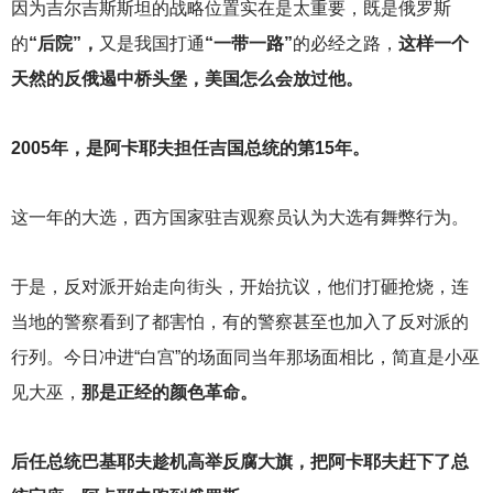
因为吉尔吉斯斯坦的战略位置实在是太重要，既是俄罗斯
的
“后院”，
又是我国打通
“一带一路”
的必经之路，
这样一个
天然的反俄遏中桥头堡，美国怎么会放过他。
2005
年，是阿卡耶夫担任吉国总统的第15年。
这一年的大选，西方国家驻吉观察员认为大选有舞弊行为。
于是，反对派开始走向街头，开始抗议，他们打砸抢烧，连
当地的警察看到了都害怕，有的警察甚至也加入了反对派的
行列。今日冲进“白宫”的场面同当年那场面相比，简直是小巫
见大巫，
那是正经的颜色革命。
后任总统巴基耶夫趁机高举反腐大旗，把阿卡耶夫赶下了总