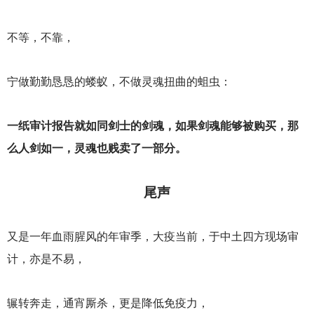
不等，不靠，
宁做勤勤恳恳的蝼蚁，不做灵魂扭曲的蛆虫：
一纸审计报告就如同剑士的剑魂，如果剑魂能够被购买，那
么人剑如一，灵魂也贱卖了一部分。
尾声
又是一年血雨腥风的年审季，大疫当前，于中土四方现场审
计，亦是不易，
辗转奔走，通宵厮杀，更是降低免疫力，