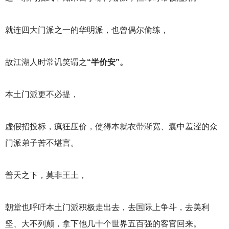
就连四大门派之一的华明派，也曾偶尔偷练，
故江湖人时常讥笑谓之
“半价安”。
本土门派更不必提，
虚假招投标，疯狂压价，使得本就衣带渐宽、囊中羞涩的众
门派弟子苦不堪言。
普天之下，莫非王土，
朝堂也呼吁本土门派积极走出去，去国际上争斗，去美利
坚、大不列颠，拿下他几十个世界五百强的客官回来。