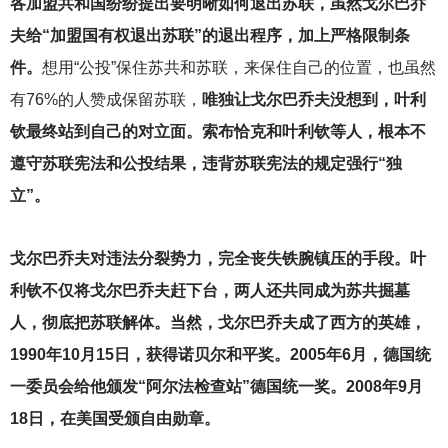
各加盟共和国纷纷提出要明晰如何退出苏联，虽然戈尔巴乔
夫给“加盟国有权退出苏联”的退出程序，加上严格限制条
件。
想用“公投”保住苏共和苏联，来保住自己的位置，也虽然
有76%的人赞成保留苏联，
唯独让戈尔巴乔夫没想到，叶利
钦最终站到自己的对立面。索布恰克和叶利钦等人，根本不
遵守苏联宪法和公投结果，违背苏联宪法的规定强行“独
立”。
戈尔巴乔夫对违法分裂势力，完全丧失铁腕镇压的手段。叶
利钦不仅将戈尔巴乔夫赶下台，两人还共同成为苏共掘墓
人，彻底把苏联解体。当然，戈尔巴乔夫成了西方的英雄，
1990年10月15日，获得诺贝尔和平奖。2005年6月，德国统
一委员会给他颁发“阿尔法检查站”德国统一奖。2008年9月
18日，在美国受颁自由勋章。