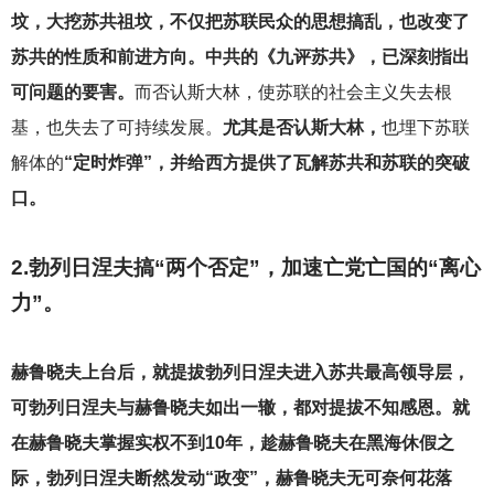
坟，大挖苏共祖坟，不仅把苏联民众的思想搞乱，也改变了
苏共的性质和前进方向。中共的《九评苏共》，已深刻指出
可问题的要害。
而否认斯大林，使苏联的社会主义失去根
基，也失去了可持续发展。
尤其是否认斯大林，
也埋下苏联
解体的
“定时炸弹”，并给西方提供了瓦解苏共和苏联的突破
口。
2.
勃列日涅夫搞“两个否定”，加速亡党亡国的“离心
力”。
赫鲁晓夫上台后，就提拔勃列日涅夫进入苏共最高领导层，
可勃列日涅夫与赫鲁晓夫如出一辙，都对提拔不知感恩。就
在赫鲁晓夫掌握实权不到10年，趁赫鲁晓夫在黑海休假之
际，勃列日涅夫断然发动“政变”，赫鲁晓夫无可奈何花落