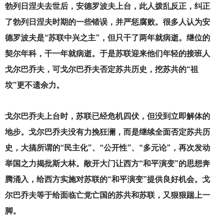
勃列日涅夫去世后，安德罗波夫上台，此人拨乱反正，纠正
了勃列日涅夫时期的一些错误，并严惩腐败。很多人认为安
德罗波夫是“苏联中兴之主”，但只干了两年就病逝。继位的
契尔年科，干一年就病逝。于是苏联迎来他们年轻的接班人
戈尔巴乔夫，可戈尔巴乔夫否定苏共历史，挖苏共的“祖
坟”更不遗余力。
戈尔巴乔夫上台时，苏联已经危机四伏，但没到立即解体的
地步。戈尔巴乔夫没有力挽狂澜，而是继续全面否定苏共历
史，大搞所谓的“民主化”、“公开性”、“多元论”，再次发动
举国之力揭批斯大林。敞开大门让西方“和平演变”的思想奔
腾涌入，给西方实施对苏联的“和平演变”提供良好机会。戈
尔巴乔夫等于给面临亡党亡国的苏共和苏联，又狠狠踹上一
脚。