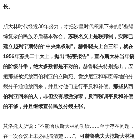
长。
斯大林时代经近30年努力，才把沙皇时代积累下来的那些错
综复杂的民族矛盾基本弥合。
苏联名义上是联邦制，实际已
建立起列宁期待的“中央集权制”。赫鲁晓夫上台三年，就在
1956年苏共二十大上，抛出“秘密报告”，宣布斯大林当年搞
的阶级斗争，绝大多数都是不对的。
赫鲁晓夫特别提出，应
把那些被流放西伯利亚的立陶宛、爱沙尼亚和车臣等地的分
裂分子通通放回来，并且对他们进行平反和补偿。
那些从西
伯利亚回来的人，非但没有感激涕零，反而强调平反和补偿
的不够，并且继续宣传民族分裂主张。
莫洛托夫所说：“不能否认斯大林的功绩……至于存在问题，
在一次会议上未必能搞清楚……”。
可赫鲁晓夫大挖斯大林祖