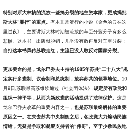
特别对斯大林搞的流放一些搞分裂的地主资本家，更成揭批
斯大林“罪行”的重点。
有本非常流行的小说《金色的云在这
里过夜》，主要讲斯大林时期被流放的车臣分裂分子有多么
悲惨。这本书一出版就脱销，几乎没有敢再反对车臣分裂；
自打这本书风传苏联走红，主流已没人敢反对国家分裂。
更加要命的是，戈尔巴乔夫主持的1985年苏共“二十八大”规
定实行多党制、议会制和总统制，放弃苏共的领导地位。
10
月9日,苏联最高苏维埃通过《社会团体法》,
规定所有政党和
组织一律平等，从而为新政党的活动提供了法律保护。
这是
戈尔巴乔夫改革的重要内容之一，
也是苏联最终解体的重要
原因之一。在失去苏共中央制衡之后，各政党大力煽动民族
情绪，无疑是争取和凝聚支持者的“伟哥”。至于少数民族地