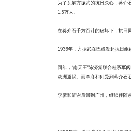
为了瓦解方振武的抗日决心，蒋介石
1.5万人。
在蒋介石千方百计的破坏下，抗日
1936
年，方振武在巴黎发起抗日组
同年，“南天王”陈济棠联合桂系军
欧洲避祸。而李彦和则受到蒋介石
李彦和辞谢后回到广州，继续伴随