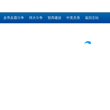
反帝反霸斗争
伟大斗争
智库建设
中美关系
返回主站