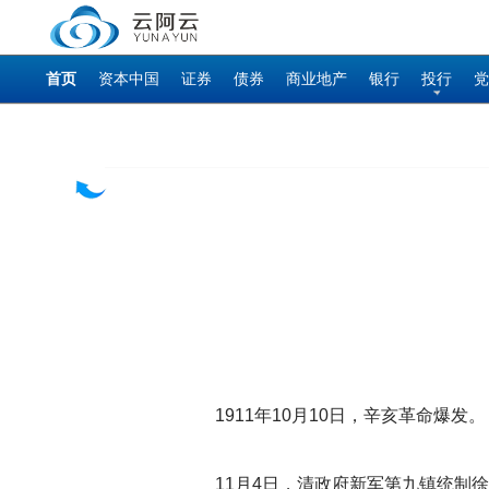
首页
资本中国
证券
债券
商业地产
银行
投行
党
1911
年10月10日，辛亥革命爆发。
11
月4日，清政府新军第九镇统制