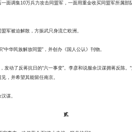
一面调集10万兵力攻击同盟军，一面用重金收买同盟军所属部
同盟军被迫解散，方振武只身流亡欧洲。
织“中华民族解放同盟”，并创办《国人公认》刊物。
阀，发动了反蒋抗日的“六一事变”。李彦和说服余汉谋拥蒋反陈。
召见，并希望其能留任南京。
余汉谋。
贰