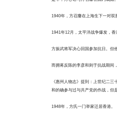
1940
年，方召麐在上海生下一对双
1941
年12月，太平洋战争爆发，香
方振武将军决心回国参加抗日。但
而拥蒋反陈的李彦和则于抗战期间
《惠州人物志》提到：上世纪二三
和的确参与过与共产党的作战，但
1948
年，方氏一门举家迁居香港。