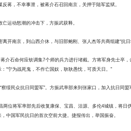
谋反蒋，不幸事泄，被蒋介石召回南京，关押于陆军监狱。
救亡运动怒潮的冲击下，方振武获释。
密离开南京，到山西介休，与旧部鲍刚、张人杰等共商组建“抗日
。蒋介石命何应钦调集7个师的兵力进行堵截。方将军身先士卒，击
：“宁为战死鬼，不作亡国奴，耿耿愚忱，可质天日。”
立“察绥民众抗日同盟军”。方振武率部来到张家口，加入抗日同
吉鸿昌两位将军率部先后收复康保、宝昌、沽源、多伦4城镇，将日
来，中国军民抗日的首次空前大捷。捷报传出，举国振奋。