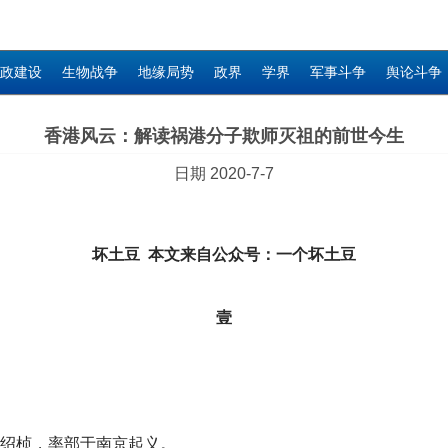
政建设
生物战争
地缘局势
政界
学界
军事斗争
舆论斗争
香港风云：解读祸港分子欺师灭祖的前世今生
日期 2020-7-7
坏土豆 本文来自公众号：一个坏土豆
壹
徐绍桢，率部于南京起义。