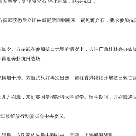
西安事变，迫使蒋介石“停止内战，联共抗日”。
方振武获悉后立即由威尼斯回到南京，谒见蒋介石，要求参加抗
在旦夕。方振武在参加抗日无望的情况下，去往广西桂林兴办农
备再度奔赴抗日战场。
视横加干涉。方振武只好再次出走，避往香港继续开展抗日救亡
女儿方召麐，来到英国曼彻斯特大学留学。留学期间，方召麐遇
华民族解放行动委员会中央委员。
。婚后，方氏家族先后去到桂林、天津、上海躲避战乱。