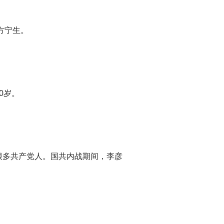
方宁生。
0岁。
很多共产党人。国共内战期间，李彦