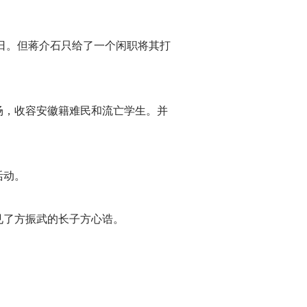
日。但蒋介石只给了一个闲职将其打
场，收容安徽籍难民和流亡学生。并
活动。
见了方振武的长子方心诰。