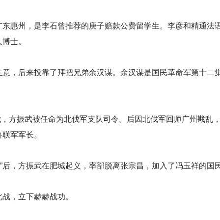
广东惠州，是李石曾推荐的庚子赔款公费留学生。李彦和精通法
人博士。
生意，后来投靠了拜把兄弟余汉谋。余汉谋是国民革命军第十二
伐，方振武被任命为北伐军支队司令。后因北伐军回师广州戡乱
鲁联军军长。
政变”后，方振武在肥城起义，率部脱离张宗昌，加入了冯玉祥的国
北战，立下赫赫战功。