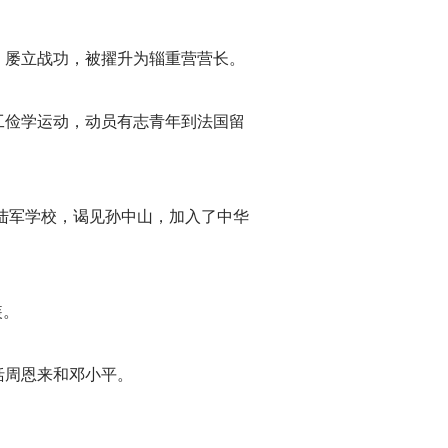
，屡立战功，被擢升为辎重营营长。
工俭学运动，动员有志青年到法国留
陆军学校，谒见孙中山，加入了中华
装。
括周恩来和邓小平。