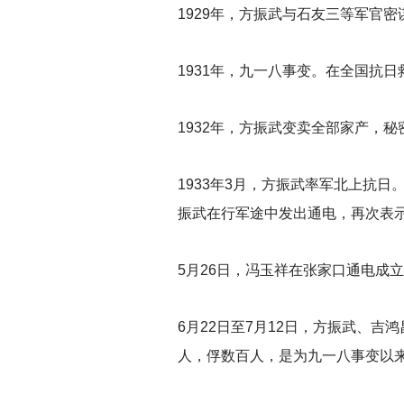
1929
年，方振武与石友三等军官密
1931
年，九一八事变。在全国抗日
1932
年，方振武变卖全部家产，秘
1933
年3月，方振武率军北上抗日
振武在行军途中发出通电，再次表示
5
月26日，冯玉祥在张家口通电成
6
月22日至7月12日，方振武、
人，俘数百人，是为九一八事变以