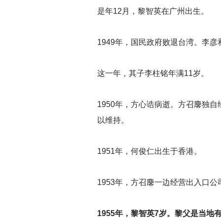
是年12月，黎智英在广州出生。
1949
年，国民政府败退台湾。李彦
这一年，其子李柱铭年满11岁。
1950
年，方心诰病逝。方召麐独自
以维持。
1951
年，何俊仁出生于香港。
1953
年，方召麐一边经营出入口公
1955
年，黎智英7岁。黎父是当地