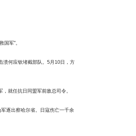
救国军”。
溃何应钦堵截部队。5月10日，方
盟军，就任抗日同盟军前敌总司令。
伪军逐出察哈尔省。日寇伤亡一千余