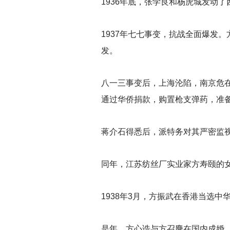
1936
年底，张学良和杨虎城发动了
1937
年七七事变，抗战全面爆发。
发。
八一三事变后，上海沦陷，南京危
通过华侨捐款，购置枪支弹药，准
蒋介石得悉后，派特务对其严密监
同年，江苏纺丝厂实业家方寿颐的
1938
年3月，方振武在香港当选中
是年，方心诰与方召麐在国内成婚