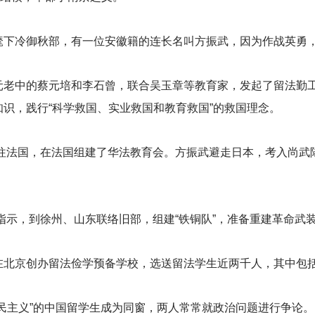
麾下冷御秋部，有一位安徽籍的连长名叫方振武，因为作战英勇
元老中的蔡元培和李石曾，联合吴玉章等教育家，发起了留法勤
识，践行“科学救国、实业救国和教育救国”的救国理念。
往法国，在法国组建了华法教育会。方振武避走日本，考入尚武
指示，到徐州、山东联络旧部，组建“铁铜队”，准备重建革命武
在北京创办留法俭学预备学校，选送留法学生近两千人，其中包
民主义”的中国留学生成为同窗，两人常常就政治问题进行争论。