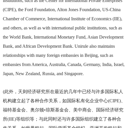
institutions, such as the Center for International Private Enterprises
(CIPE), the Ford Foundation, Alton Jones Foundation, US-China
Chamber of Commerce, International Institute of Economics (IIE),
and others, as well as with international public institutions, such as
the World Bank, International Monetary Fund, Asian Development
Bank, and African Development Bank. Unirule also maintains
relationships with many foreign embassies in Beijing, such as
embassies from America, Australia, Canada, Germany, India, Israel,
Japan, New Zealand, Russia, and Singapore.
(
此外，天则经济研究所在最近的几年中已经与许多国际私人
机构建立起了各种合作关系，如国际私有化企业中心(CIPE)、
福特基金会、奥尔顿•琼斯基金会、美中商会、国际经济研究
所(IIE)等组织等；与此同时还与许多国际组织建立了各种合