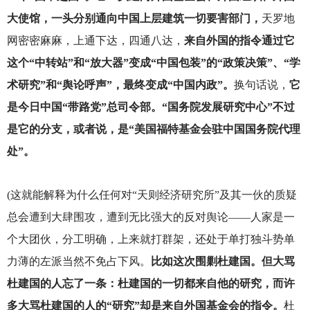
大使馆，一头分别通向中国上层建筑一切要害部门，
天罗地
网密密麻麻，上通下达，四通八达，
来自外国的指令通过它
这个“中转站”和“放大器”变成“中国包装”的“政策决策”、“学
术研究”和“舆论呼声”，最终变成“中国内政”。
换句话说，
它
是今日中国“带路党”总司令部。“国务院发展研究中心”不过
是它的分支，或者说，是“美国福特基金会驻中国国务院代理
处”。
(
这就能解释为什么任何对“天则经济研究所”及其一伙的质疑
总会遭到大肆围攻，遭到无比强大的反对舆论——人家是一
个大团伙，分工明确，上来就打群架，还处于单打独斗势单
力薄的左派当然不免占下风。
比如这次围剿杜建国。但大骂
杜建国的人忘了一条：杜建国的一切都来自他的研究，而许
多大骂杜建国的人的“研究”却是来自外国基金会的指令。
杜