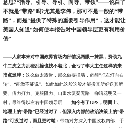
意思?“指导、引导、导引、向导、带领”——说白了
不就是“带路”吗?尤其是李伟，那可不是一般的“带
路”，而是“提供了特殊的重要引导作用”，这才能让
美国人知道“如何使本报告对中国领导层更有利用价
值”
——
人家本来对中国政界官场内部情况两眼一抹黑，费劲九
牛二虎之力乱碰乱撞也找不着北，全亏了李大主任这样的来
指点迷津：
这么做太露骨，那么做要撞墙，必须“打左灯向右
转”、“能做不能说”、如此如此这般这般才能投其所好送其所
要、借力打力、克服阻力、山重水复疑无路，柳暗花明又一
村，最终得以左右中国领导层——
如今有了GPS，明面上、
地理上的“带路”已经过时了，但深入内部的政治决策上的“带
路”可没过时，而且更时髦：
带领对方深入中国政权内部、手