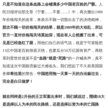
只是不知道在这条血路上会铺满多少中国老百姓的尸骸。
人
民日报评论部文章《宁要……不要……》中，再次搬出1988
年价格闯关的改革，来表示不顾一切豁出去了的决绝精神，
那次不顾一切价格闯关的结果，就是1989年的大动乱，所以
官方一直对价格闯关讳莫如深，现在有人公然搬了出来，可
见是已经急红了眼，
用他们自己的语气说，就是宁可冒险把
13亿中国老百姓彻底灭绝，也要瓜分50万亿国有资产，再联
系到普世价值派不是
“血路”就是“死路”
的一片喊杀声，真不
知道这次中国能否躲过大难临头。我们想起了不久前美国国
务卿
希拉里
的警告：
中国想用拖一天算一天的办法躲过去，
完全是白日做梦！
就在同样是2月份的王立军案出来时，我们就说过，围绕18大
是选择以人为本的民生路线，还是选择以资为本的亡国路