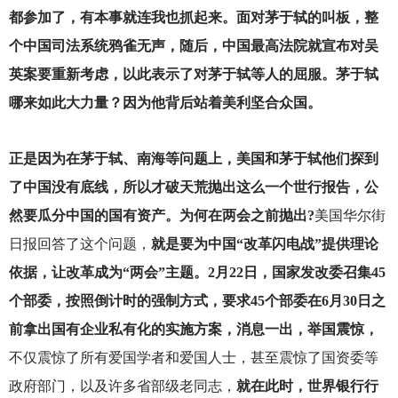
都参加了，有本事就连我也抓起来。面对茅于轼的叫板，整
个中国司法系统鸦雀无声，随后，中国最高法院就宣布对吴
英案要重新考虑，以此表示了对茅于轼等人的屈服。茅于轼
哪来如此大力量？因为他背后站着美利坚合众国。
正是因为在茅于轼、南海等问题上，美国和茅于轼他们探到
了中国没有底线，所以才破天荒抛出这么一个世行报告，公
然要瓜分中国的国有资产。为何在两会之前抛出?
美国华尔街
日报回答了这个问题，
就是要为中国“改革闪电战”提供理论
依据，让改革成为“两会”主题。2月22日，国家发改委召集45
个部委，按照倒计时的强制方式，要求45个部委在6月30日之
前拿出国有企业私有化的实施方案，消息一出，举国震惊，
不仅震惊了所有爱国学者和爱国人士，甚至震惊了国资委等
政府部门，以及许多省部级老同志，
就在此时，世界银行行