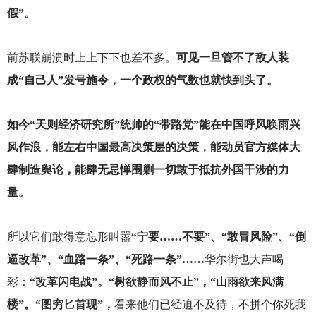
假”。
前苏联崩溃时上上下下也差不多。
可见一旦管不了敌人装
成“自己人”发号施令，一个政权的气数也就快到头了。
如今“天则经济研究所”统帅的“带路党”能在中国呼风唤雨兴
风作浪，能左右中国最高决策层的决策，能动员官方媒体大
肆制造舆论，能肆无忌惮围剿一切敢于抵抗外国干涉的力
量。
所以它们敢得意忘形叫嚣
“宁要……不要”、“敢冒风险”、“倒
逼改革”、“血路一条”、“死路一条”……
华尔街也大声喝
彩：
“改革闪电战”。“树欲静而风不止”，“山雨欲来风满
楼”。“图穷匕首现”，
看来他们已经迫不及待，不拼个你死我