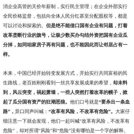
消企业高管的天价年薪制，实行民主管理；在企业外部实行
全民价格监督，包括向全体人民分红甚至分配股权等，都是
可以讨论和探索的。
但是绝不能借口国有企业有问题，打着
改革垄断行业的旗号，让极少数买办勾结外资把国有企业瓜
分掉，如同咱家房子再有问题，也不能因此而让邻居占有一
样。
本来，中国已经开始转变发展方式，开始实行共同富裕的民
生路线，老百姓刚刚看到一丝共享发展成果的希望，
却未料
到，风云突变，祸起萧墙，一些人突然打着改革的幌子，掀
起了瓜分国有资产的狂潮恶狼。
他们口号就是
“要杀出一条血
路”，
异口同声叫喊：
“改革有风险，不改革有危险”。
大家仔
细注意一下就会发现，他们一起叫喊“改革有风险，不改革有
危险”，却对所谓“风险”和“危险”没有哪怕是一个字的解释。