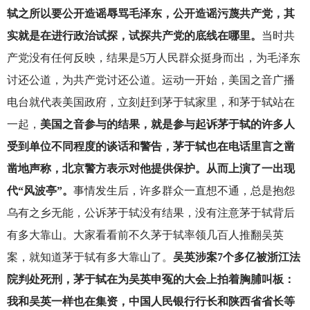
轼之所以要公开造谣辱骂毛泽东，公开造谣污蔑共产党，其
实就是在进行政治试探，试探共产党的底线在哪里。
当时共
产党没有任何反映，结果是5万人民群众挺身而出，为毛泽东
讨还公道，为共产党讨还公道。运动一开始，美国之音广播
电台就代表美国政府，立刻赶到茅于轼家里，和茅于轼站在
一起，
美国之音参与的结果，就是参与起诉茅于轼的许多人
受到单位不同程度的谈话和警告，茅于轼也在电话里言之凿
凿地声称，北京警方表示对他提供保护。从而上演了一出现
代“风波亭”。
事情发生后，许多群众一直想不通，总是抱怨
乌有之乡无能，公诉茅于轼没有结果，没有注意茅于轼背后
有多大靠山。大家看看前不久茅于轼率领几百人推翻吴英
案，就知道茅于轼有多大靠山了。
吴英涉案7个多亿被浙江法
院判处死刑，茅于轼在为吴英申冤的大会上拍着胸脯叫板：
我和吴英一样也在集资，中国人民银行行长和陕西省省长等