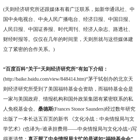
(
天则经济研究所还跟媒体有着广泛联系，如新华通讯社、中
国中央电视台、中央人民广播电台、经济日报、中国日报、
人民日报、中国证券报、时代周刊、经济人杂志、路透社、
财经时报等。仅仅在几年的时间里，天则所就与这些媒体建
立了紧密的合作关系。)
“百度百科”关于“天则经济研究所”有如下介绍：
(http://baike.baidu.com/view/848414.htm)“
茅于轼创办的北京天
则经济研究所受到了美国福特基金会资助，而福特基金会是
一家与美国政府、情报机构和国外政策集团有紧密联系的私
人免税基金会。
桑德斯
(Frances Stonor Saunders)经过数年研究
出版了一本长达五百页的新书 《文化冷战：中央情报局与文
学艺术》(也译为<谁承担费用——中央情报局与文化冷战>)写
得更清楚：
真正帮了中央情报局大忙的是诸如“福特基金会”