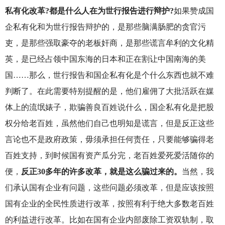
私有化改革?都是什么人在为世行报告进行辩护?
如果赞成国
企私有化和为世行报告辩护的，是那些脑满肠肥的贪官污
吏，是那些强取豪夺的老板奸商，是那些谎言牟利的文化精
英，是已经占领中国东海的日本和正在割让中国南海的美
国……那么，世行报告和国企私有化是个什么东西也就不难
判断了。在此需要特别提醒的是，他们雇佣了大批活跃在媒
体上的流氓婊子，欺骗善良百姓说什么，国企私有化是把股
权分给老百姓，虽然他们自己也明知是谎言，但是反正这些
言论也不是政府政策，毋须承担任何责任，只要能够骗得老
百姓支持，到时候国有资产瓜分完，老百姓爱死爱活随你的
便，
反正30多年的许多改革，就是这么骗过来的。
当然，我
们承认国有企业有问题，这些问题必须改革，但是应该按照
国有企业的全民性质进行改革，按照有利于绝大多数老百姓
的利益进行改革。比如在国有企业内部废除工资双轨制，取