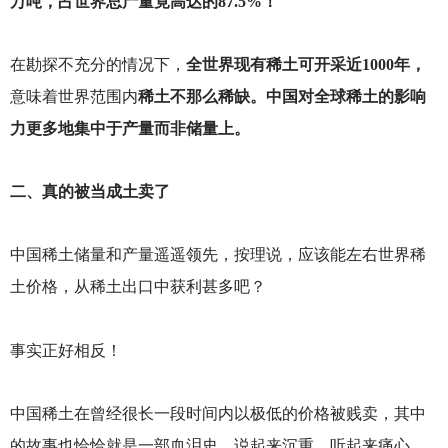
万吨，占世界总产量竟高达的87.5%！
在勘探不充分的情况下，
全世界现有稀土可开采近1000年，
意味着世界范围内
稀土不那么稀缺。中国对全球稀土的影响
力更多地集中于产量而非储量上。
二、真的被当成土卖了
中国稀土储量和产量遥遥领先，按理说，应该能左右世界稀
土价格，从稀土出口中获利甚多吧？
事实正好相反！
中国稀土在曾经很长一段时间内以极低的价格被贱卖，其中
的故事也恰恰就是一部血泪史，说起来沉重，听起来痛心。