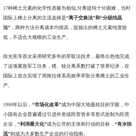
17
种稀土元素的化学性质极为相似,分离提纯十分困难，当时
国际上稀土分离的主流选择是
“离子交换法”和“分级结晶
法”
，两种方法分离成本均很高，提炼出的稀土元素纯度较
低，不适合大规模的工业生产。
徐光宪等首次采用研究多年的萃取法技术，最终出色地完成
了这项紧急军工任务，镨、钕分离系数打破了世界纪录，在
国际上首次实现了用推拉体系高效率萃取分离稀土的工业生
产。
1990
年以后，
“市场化改革”
成为中国大地最炫目的字眼，中
小国有企业普遍通过引进外资或民营资本等形式改制为民营
企业，
“利润最大化”
成为公开的主张和行动的目标，
“有水快
流”
则成为大多数生产企业的行动指南。