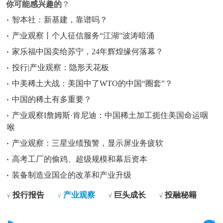
你可能感兴趣的
？
智本社：新基建，靠谱吗？
产业观察丨个人征信服务“江湖”波涛暗涌
家乐福中国卖给苏宁，24年辉煌缘何落幕？
投行|产业观察：隐形天花板
中美稀土大战：美国中了WTO的中国“圈套”？
中国的稀土有多重要？
产业观察I詹姆斯·肯尼迪：中国稀土加工扼住美国命运咽
喉
产业观察：三星业绩预警，显示屏业务疲软
高考工厂的偷鸡、超级规模和幕后资本
装备制造业国企的改革和产业升级
投行报告
产业观察
巨头成长
投融秘籍
√
√
√
√