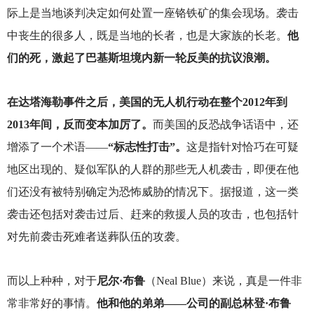
际上是当地谈判决定如何处置一座铬铁矿的集会现场。袭击
中丧生的很多人，既是当地的长者，也是大家族的长老。
他
们的死，激起了巴基斯坦境内新一轮反美的抗议浪潮。
在达塔海勒事件之后，美国的无人机行动在整个2012年到
2013年间，反而变本加厉了。
而美国的反恐战争话语中，还
增添了一个术语——
“
标志性打击”。
这是指针对恰巧在可疑
地区出现的、疑似军队的人群的那些无人机袭击，即便在他
们还没有被特别确定为恐怖威胁的情况下。据报道，这一类
袭击还包括对袭击过后、赶来的救援人员的攻击，也包括针
对先前袭击死难者送葬队伍的攻袭。
而以上种种，对于
尼尔·布鲁
（Neal Blue）来说，真是一件非
常非常好的事情。
他和他的弟弟——公司的副总林登·布鲁