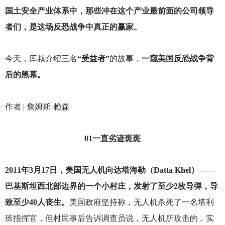
国土安全产业体系中，那些冲在这个产业最前面的公司领导
者们，是这场反恐战争中真正的赢家。
今天，库叔介绍三名
“受益者”
的故事，
一窥美国反恐战争背
后的黑幕。
作者 | 詹姆斯·赖森
01
一直劣迹斑斑
2011
年3月17日，美国无人机向达塔海勒（Datta Khel）——
巴基斯坦西北部边界的一个小村庄，发射了至少2枚导弹，导
致至少40人丧生。
美国政府坚持称，无人机杀死了一名塔利
班指挥官，但村民事后告诉调查员说，无人机所攻击的，实