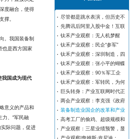
深度融合，使得
尽管都是跳水表演，但历史不
支撑。
先腾讯后阿里入股中金！互联
钛禾产业观察：无人机梦醒
向。我国装备制
钛禾产业观察：民企“参军”
些也是西方国家
钛禾产业观察：深圳制造，四
钛禾产业观察：张小平的蝴蝶
钛禾产业观察：90％军工企
使我国成为现代
钛禾产业观察：军转民，为何
巨头转身：产业互联网时代正
两会产业观察：李克强《政府
略意义的产品和
装备制造业国企的改革和产业
主力、“军民融
高考工厂的偷鸡、超级规模和
的实际问题，促进
产业观察：三星业绩预警，显
产业观察I詹姆斯·肯尼迪：