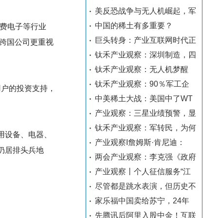
美反恐战争与无人机崛起，军
中国的稀土有多重要？
消费电子等行业
巨头转身：产业互联网时代正
跨国公司更重视
钛禾产业观察：深圳制造，四
钛禾产业观察：无人机梦醒
钛禾产业观察：90％军工企
用户的投资支持，
中美稀土大战：美国中了WT
产业观察：三星业绩预警，显
钛禾产业观察：军转民，为何
用设备、电器、
产业观察I詹姆斯·肯尼迪：
仍居排头兵地
两会产业观察：李克强《政府
产业观察丨个人征信服务“江
尽管都是跳水表演，但历史不
家乐福中国卖给苏宁，24年
先腾讯后阿里入股中金！互联