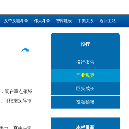
反帝反霸斗争
伟大斗争
智库建设
中美关系
返回主站
投行
投行报告
产业观察
巨头成长
力：既在重点领域
，可根据实际市
投融秘籍
本栏最新
争力，直接决定