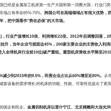
国已经是金属加工机床第一生产大国和第一消费大国，行业门类
场占有率在65%-70%。
跨国公司在高端领域占有很大优势，西
年，把中国看作“势在必保”的大市场。
11)，行业产值增长10倍、利润增长22倍。2012年后调整回落，2
本抬升，当年企业亏损面达45%，200家主要企业的主营收入利润率
进入全球机床行业前10位)破产重组。重型机床营收水平降至2010
%减少到2015年的9.5%，民营企业占比从60%增至近80%。
从
成套设备的需求增长;对机床的功能、性能、可靠性也提出了更
的国企和民企。
金属切削机床以普什宁江、北京精雕和大连光洋(