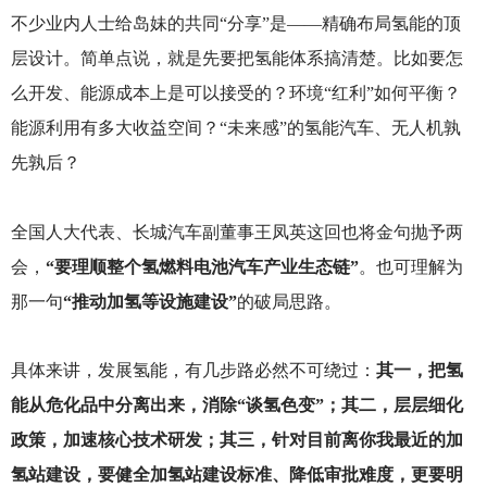
不少业内人士给岛妹的共同“分享”是——精确布局氢能的顶
层设计。简单点说，就是先要把氢能体系搞清楚。比如要怎
么开发、能源成本上是可以接受的？环境“红利”如何平衡？
能源利用有多大收益空间？“未来感”的氢能汽车、无人机孰
先孰后？
全国人大代表、长城汽车副董事王凤英这回也将金句抛予两
会，
“要理顺整个氢燃料电池汽车产业生态链”
。也可理解为
那一句
“推动加氢等设施建设”
的破局思路。
具体来讲，发展氢能，有几步路必然不可绕过：
其一，把氢
能从危化品中分离出来，消除“谈氢色变”；其二，层层细化
政策，加速核心技术研发；其三，针对目前离你我最近的加
氢站建设，要健全加氢站建设标准、降低审批难度，更要明