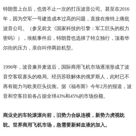
特朗普上台后，也曾不止一次的打压波音公司。甚至在2016
年，因为空军一号建造成本过高的问题，直接在推特上痛批
波音公司。（参见前文《国家科技的引擎：军工巨头的权力
密码》），埃航事件后，特朗普也选择了特立独行，顶着华
尔街的压力，亲自叫停两款机型。
1996
年，波音兼并麦道后，国际商用飞机市场逐渐形成了波
音空客双寡头的格局。经历苏联解体的俄罗斯人，此时已不
再有能力与欧美巨头抗衡。据《福布斯》今年2月的报道，波
音和空客目前各占据全球43%和45%的市场份额。
商业史的车轮滚滚向前，旧势力合纵连横，新势力虎视眈
眈。世界商用飞机市场，急需要新鲜血液的加入。