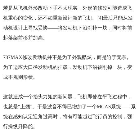
若是从飞机外形改动下手不太现实，外形的修改可能造成飞
机重心的变化，还不如重新设计新的飞机。[4]最后只能从发
动机设计上寻找妥协——将发动机下沿削掉一块，同时将前
起落架前移并加高。
737MAX
修改发动机并不是为了外观酷炫，而是迫于无奈。
为了适应大口径发动机的挂载，发动机下沿被削掉一块，变
成不规则形状。
这就造成一个抬头力矩的新问题，飞机即使在平飞过程中，
也总是“上翘”。于是波音不得已增加了一个MCAS系统——系
统在感知认定迎角过高时，将有可能越过飞行员的控制，强
行操纵升降舵。