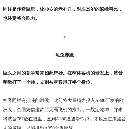
同样是传奇巨星，让49岁的老乔丹，对决29岁的巅峰科比，
也注定将会吃力。
2
龟兔赛跑
巨头之间的竞争常常如此奇妙。在窄体客机的研发上，波音
稍微打了一个盹，立刻被空客甩开半个身位。
空客同样有打盹的时候。此前将大量精力投入A380研发的欧
洲人，企图凭借这款巨无霸飞机的推出，一战定乾坤，并未
将波音787放在眼里，直到A380遭遇滑铁卢，才反应过来波音
人的威胁，只能推出A350仓促应战。