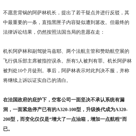
不愿意背锅的阿萨林机长，提出了若干疑点并进行反驳，其
中最重要的一条，直指黑匣子内容疑似遭到篡改。但最终的
法律诉讼结果，仍然按照法国当局的意愿在走：
机长阿萨林和副驾驶马兹耶、两个法航主管和赞助航空展的
飞行俱乐部主席被指控误杀。所有5人被判有罪。机长阿萨林
被判处10个月徒刑。事后，阿萨林表示对此判决不服，并称
将继续上诉以证实自己的清白。
在法国政府的庇护下，空客公司一面坚决不承认系统有漏
洞，一面紧急停产已有的A320-100型，升级换代成为A320-
200型，而变化仅仅是“增大了一点油箱，增加一点航程”而
已。