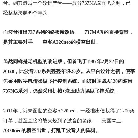
号。到其最后一个改进型号——波音737MAX首飞之时，已
经整整跨越49个年头。
而波音推出737系列的终极魔改版——737MAX的直接背景，
是其主要对手——空客A320neo的横空出世。
虽然同样是老机型的改进版，但首飞于1987年2月22日的
A320，比波音737系列整整年轻20岁。从平台设计之初，便率
先采用数字电传操纵飞行控制系统。而彼时迎战A320的波音
737NG系列，仍然采用机械+液压助力操纵飞控系统。
2011
年，尚未面世的空客A320neo，一经推出便获得了1200架
订单，甚至直接将战火烧到了波音的老家——美国本土。
A320neo的横空出世，打乱了波音人的阵脚。