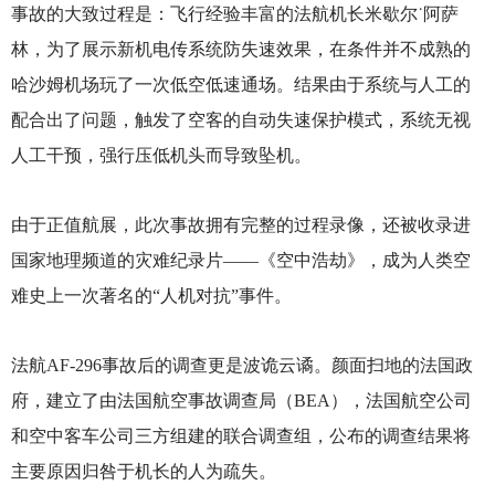
事故的大致过程是：飞行经验丰富的法航机长米歇尔˙阿萨
林，为了展示新机电传系统防失速效果，在条件并不成熟的
哈沙姆机场玩了一次低空低速通场。结果由于系统与人工的
配合出了问题，触发了空客的自动失速保护模式，系统无视
人工干预，强行压低机头而导致坠机。
由于正值航展，此次事故拥有完整的过程录像，还被收录进
国家地理频道的灾难纪录片——《空中浩劫》，成为人类空
难史上一次著名的“人机对抗”事件。
法航AF-296事故后的调查更是波诡云谲。颜面扫地的法国政
府，建立了由法国航空事故调查局（BEA），法国航空公司
和空中客车公司三方组建的联合调查组，公布的调查结果将
主要原因归咎于机长的人为疏失。