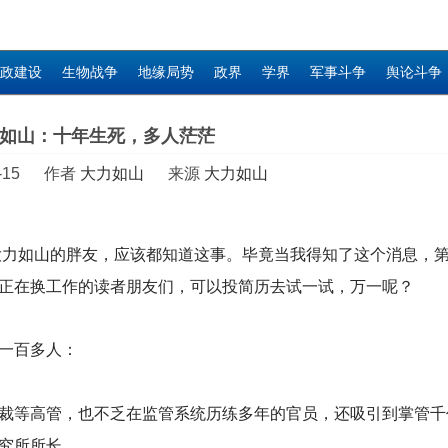
政建设
生物战争
地缘局势
政界
学界
军事斗争
舆论斗争
如山：十年生死，多人茫茫
-1-15 作者
大力如山
来源
大力如山
大力如山的胖友，应该都知道这事。毕竟当我得知了这个消息，
正在换工作的读者朋友们，可以投简历去试一试，万一呢？
一百多人：
裁等高管，也不乏在监管系统历练多年的官员，还吸引到掌管千
究所所长。