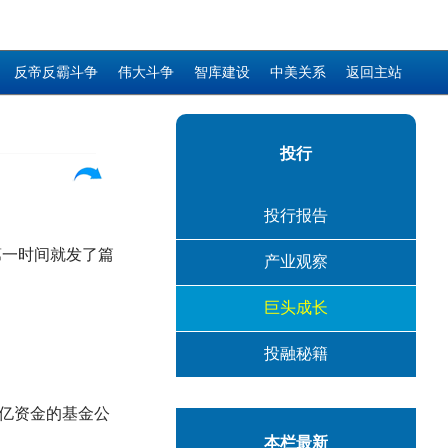
反帝反霸斗争
伟大斗争
智库建设
中美关系
返回主站
投行
投行报告
第一时间就发了篇
产业观察
巨头成长
投融秘籍
亿资金的基金公
本栏最新