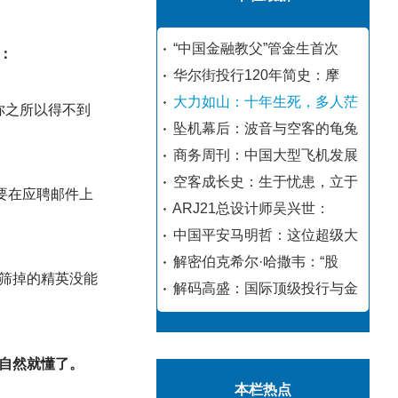
“中国金融教父”管金生首次
：
华尔街投行120年简史：摩
大力如山：十年生死，多人茫
你之所以得不到
坠机幕后：波音与空客的龟兔
商务周刊：中国大型飞机发展
空客成长史：生于忧患，立于
要在应聘邮件上
ARJ21总设计师吴兴世：
中国平安马明哲：这位超级大
解密伯克希尔·哈撒韦：“股
筛掉的精英没能
解码高盛：国际顶级投行与金
自然就懂了。
本栏热点