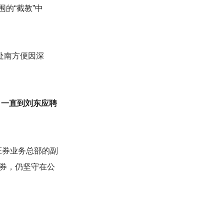
的“截教”中
处南方便因深
，一直到刘东应聘
证券业务总部的副
券，仍坚守在公