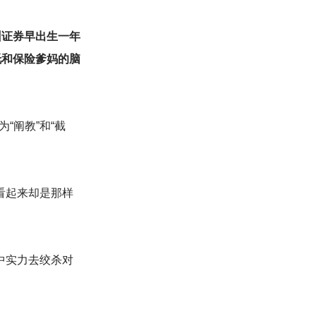
州证券早出生一年
托和保险爹妈的脑
“阐教”和“截
看起来却是那样
中实力去绞杀对