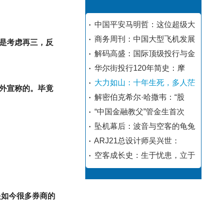
中国平安马明哲：这位超级大
商务周刊：中国大型飞机发展
是考虑再三，反
解码高盛：国际顶级投行与金
华尔街投行120年简史：摩
大力如山：十年生死，多人茫
外宣称的。毕竟
解密伯克希尔·哈撒韦：“股
“中国金融教父”管金生首次
坠机幕后：波音与空客的龟兔
ARJ21总设计师吴兴世：
空客成长史：生于忧患，立于
是如今很多券商的