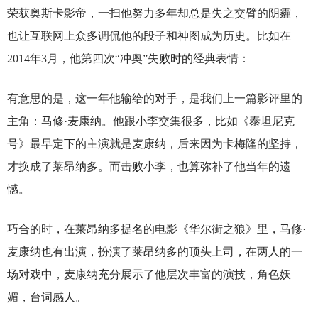
荣获奥斯卡影帝，一扫他努力多年却总是失之交臂的阴霾，
也让互联网上众多调侃他的段子和神图成为历史。比如在
2014年3月，他第四次“冲奥”失败时的经典表情：
有意思的是，这一年他输给的对手，是我们上一篇影评里的
主角：马修·麦康纳。他跟小李交集很多，比如《泰坦尼克
号》最早定下的主演就是麦康纳，后来因为卡梅隆的坚持，
才换成了莱昂纳多。而击败小李，也算弥补了他当年的遗
憾。
巧合的时，在莱昂纳多提名的电影《华尔街之狼》里，马修·
麦康纳也有出演，扮演了莱昂纳多的顶头上司，在两人的一
场对戏中，麦康纳充分展示了他层次丰富的演技，角色妖
媚，台词感人。