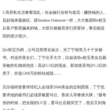
3
高管私生活奢靡混乱：在金融行业有句老话：赚快钱的人，
花起钱来最疯狂。跟Stratton Oakmont一样，大大集团和e租宝
从客户那里骗来的钱，大部分都被高管们挥霍掉，事后能追
回的很少很少。
以e租宝为例，公司总部美女如云，光丁宁就有几十个女秘
书。对这些美女们，丁宁出手大方，比如送给e租宝美女总裁
张敏的礼物就包括：高达5.5亿的现金、新加坡圣淘沙1.2亿的
房子、价值1200万的粉钻戒指……
贝尔福特曾要求经纪人必须穿2000美金的定制西装，丁宁也
要求他的秘书们必须穿戴爱马仕、香奈儿等奢侈大牌，“最夸
张的时候，把全国的LV店，爱马仕店都买空了，然后又到海