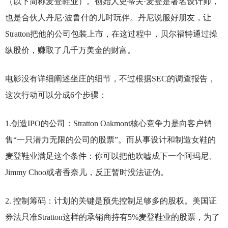
（以下简称麦登鞋业）。创始人史蒂夫·麦登是著名设计师，
也是合伙人丹尼·波鲁什的儿时玩伴。丹尼说服好朋友，让
Stratton把他的公司包装上市，在这过程中，贝尔福特通过操
纵股价，赚取了几千万美金的财富。
电影没有详细阐述坐庄的细节，不过根据SEC的调查报告，
这次行动可以分成6个步骤：
1.
创造IPO的公司：Stratton Oakmont核心竞争力是向客户销
售“一只潜力无限的公司的股票”。而从事设计和制造女鞋的
麦登鞋业满足这个条件：你可以把他吹嘘成下一个阿玛尼、
Jimmy Choo或者香奈儿，反正暂时没法证伪。
2.
控制筹码：计划的关键是预先控制足够多的股权。美国证
券法只准Stratton这样的承销商持有5%麦登鞋业的股票，为了