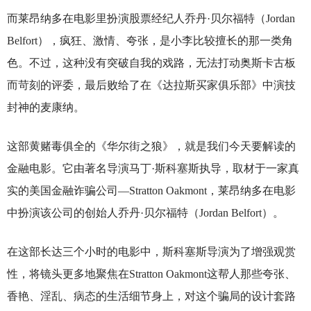
而莱昂纳多在电影里扮演股票经纪人乔丹·贝尔福特（Jordan
Belfort），疯狂、激情、夸张，是小李比较擅长的那一类角
色。不过，这种没有突破自我的戏路，无法打动奥斯卡古板
而苛刻的评委，最后败给了在《达拉斯买家俱乐部》中演技
封神的麦康纳。
这部黄赌毒俱全的《华尔街之狼》，就是我们今天要解读的
金融电影。它由著名导演马丁·斯科塞斯执导，取材于一家真
实的美国金融诈骗公司—Stratton Oakmont，莱昂纳多在电影
中扮演该公司的创始人乔丹·贝尔福特（Jordan Belfort）。
在这部长达三个小时的电影中，斯科塞斯导演为了增强观赏
性，将镜头更多地聚焦在Stratton Oakmont这帮人那些夸张、
香艳、淫乱、病态的生活细节身上，对这个骗局的设计套路