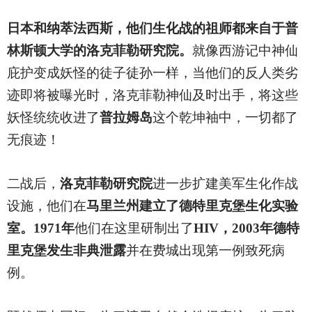
日本和纳萃法西斯，他们生化战的祖师都来自于普
林斯顿大学的洛克菲勒研究院。
就像西游记中神仙
庇护变成妖怪的徒子徒孙一样，当他们的反人类劣
迹即将被曝光时，洛克菲勒神仙及时出手，将这些
妖怪统统收进了
普拉姆岛
这个乾坤袖中，一切都了
无痕迹！
二战后，
洛克菲勒研究院
进一步扩建美军生化作战
设施，他们在
马里兰州建立了德特里克堡生化实验
室。1971年
他们在这里研制出了
HIV，2003年德特
里克堡发生非典泄露
并在费城出现第一例致死病
例。