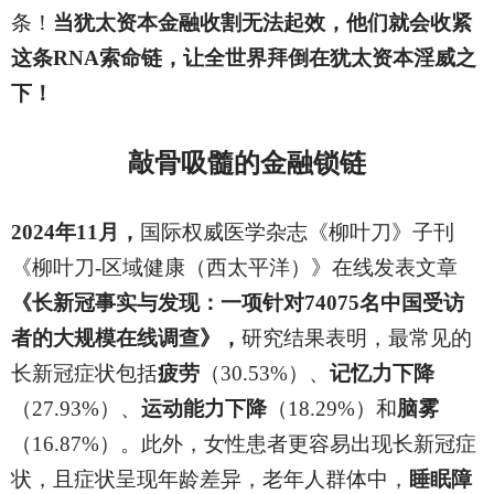
条！
当犹太资本金融收割无法起效，他们就会收紧
这条RNA索命链，让全世界拜倒在犹太资本淫威之
下！
敲骨吸髓的金融锁链
2024
年11月，
国际权威医学杂志《柳叶刀》子刊
《柳叶刀-区域健康（西太平洋）》在线发表文章
《长新冠事实与发现：一项针对74075名中国受访
者的大规模在线调查》，
研究结果表明，最常见的
长新冠症状包括
疲劳
（30.53%）、
记忆力下降
（27.93%）、
运动能力下降
（18.29%）和
脑雾
（16.87%）。此外，女性患者更容易出现长新冠症
状，且症状呈现年龄差异，老年人群体中，
睡眠障