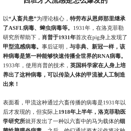
西班牙大流感是怎么爆发的
以
“人畜共患”
为理论核心，
特劳布从恩师那里继承
了ASFL病毒、蜱虫病毒等。
1931年，在洛克菲勒
研究所帮助下，
肖普于1931年
首次在pig身上发现了
甲型流感病毒。
事后证明，
与非典、新冠一样，该
种病毒是第一种能够快速传播全世界的RNA病毒。
1933年，使用肖普的技术，
英国科学家在人身上培
养出了这种病毒，可以传染人体的甲流被人工制造
出来！
表面看，甲流这种通过六畜传播的病毒是1931年以
后才发现的，但实际上
1918年上半年，洛克菲勒医
学研究所
就开发出了一种以六畜中的马为载体的
细
菌性脑膜炎病毒，
之后，他们通过资本运作将这种