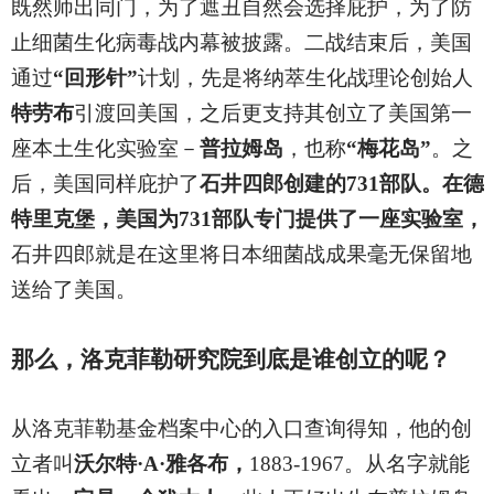
既然师出同门，为了遮丑自然会选择庇护，为了防
止细菌生化病毒战内幕被披露。二战结束后，美国
通过
“回形针”
计划，先是将纳萃生化战理论创始人
特劳布
引渡回美国，之后更支持其创立了美国第一
座本土生化实验室－
普拉姆岛
，也称
“梅花岛”
。之
后，美国同样庇护了
石井四郎创建的731部队。在德
特里克堡，美国为731部队专门提供了一座实验室，
石井四郎就是在这里将日本细菌战成果毫无保留地
送给了美国。
那么，洛克菲勒研究院到底是谁创立的呢？
从洛克菲勒基金档案中心的入口查询得知，他的创
立者叫
沃尔特·A·雅各布，
1883-1967。从名字就能