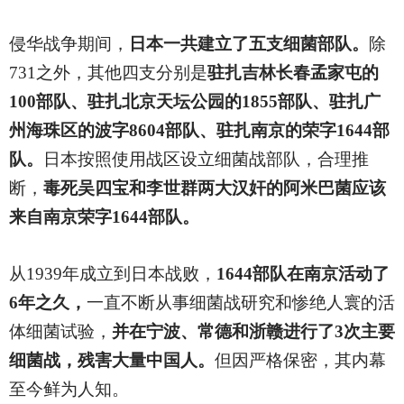
侵华战争期间，
日本一共建立了五支细菌部队。
除
731之外，其他四支分别是
驻扎吉林长春孟家屯的
100部队、驻扎北京天坛公园的1855部队、驻扎广
州海珠区的波字8604部队、驻扎南京的荣字1644部
队。
日本按照使用战区设立细菌战部队，合理推
断，
毒死吴四宝和李世群两大汉奸的阿米巴菌应该
来自南京荣字1644部队。
从1939年成立到日本战败，
1644部队在南京活动了
6年之久，
一直不断从事细菌战研究和惨绝人寰的活
体细菌试验，
并在宁波、常德和浙赣进行了3次主要
细菌战，残害大量中国人。
但因严格保密，其内幕
至今鲜为人知。