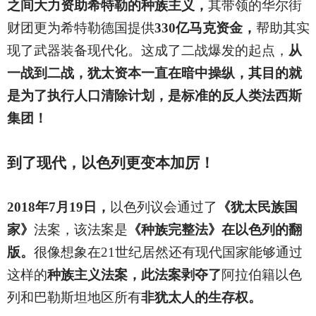
之间大力资助希特勒的种族主义，
其带领的华尔街
财团更为希特勒德国提供
330亿马克资金，
帮助其实
现了武器装备现代化。这成了二战爆发的起点，
从
一战到二战，犹太资本一直在暗中操纵，其目的就
是为了执行人口清除计划，是标准的反人类法西斯
集团！
到了现代，以色列更变本加厉！
2018
年7月19日，
以色列议会通过了
《犹太民族国
家》
法案，该法案是
《种族完整法》在以色列的翻
版。
很像想象在21世纪居然还有现代国家能够通过
这样的
种族主义法案，此法案剥夺了
阿拉伯籍以色
列和巴勒斯坦地区所有
非犹太人的生存权。