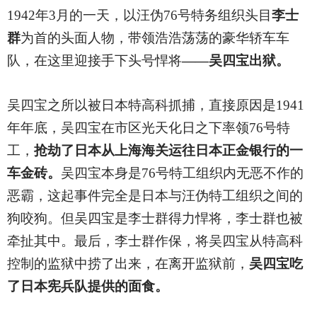
1942
年3月的一天，以汪伪76号特务组织头目
李士
群
为首的头面人物，带领浩浩荡荡的豪华轿车车
队，在这里迎接手下头号悍将
——吴四宝出狱。
吴四宝之所以被日本特高科抓捕，直接原因是1941
年年底，吴四宝在市区光天化日之下率领76号特
工，
抢劫了日本从上海海关运往日本正金银行的一
车金砖。
吴四宝本身是76号特工组织内无恶不作的
恶霸，这起事件完全是日本与汪伪特工组织之间的
狗咬狗。但吴四宝是李士群得力悍将，李士群也被
牵扯其中。最后，李士群作保，将吴四宝从特高科
控制的监狱中捞了出来，在离开监狱前，
吴四宝吃
了日本宪兵队提供的面食。