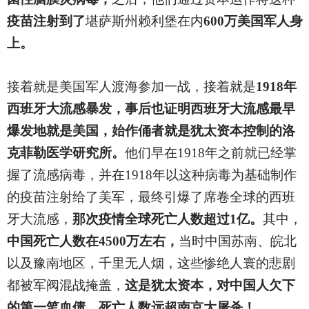
疫苗注射到了
堪萨斯州赖利堡在内
600万美国军人身
上。
接着就是美国军人渡海参加一战，接着就是
1918年
西班牙大流感暴发，事后也证明西班牙大流感最早
爆发地就是美国，始作俑者就是犹太资本控制的洛
克菲勒医学研究所。
他们早在1918年之前就已经掌
握了流感病毒，并在1918年以这种病毒为基础制作
的疫苗注射给了美军，最终引爆了席卷全球的西班
牙大流感，
那次疫情全球死亡人数超过1亿。
其中，
中国死亡人数在4500万左右，
当时中国苏南、皖北
以及豫南地区，千里无人烟，这些惨绝人寰的悲剧
都被军阀混战掩盖，
这是犹太资本，对中国人欠下
的第一笔血债，死亡人数远超南京大屠杀！