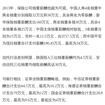
2013
年，保险公司独董薪酬也颇为可观。中国人寿
4
名独董中
两名独董分别领取
32
万元和
30
万元，其余两名为零薪酬；新
华保险独董薪酬支出
160
万元，两名独董各领
30
万元，其余
4
名独董各领
25
万元；中国太保独董薪酬相对较低，
3
名独董分
别为
15
万元，另外一名
12.5
万元，合计
57.5
万元；而中国平安
为现任独董合计支付薪酬
190.45
万元，最高为
34
万元。
信托行业差别明显，陕国投
A
三位独董薪酬均为
4.5
万元，安
信信托三位独董均领取薪酬高达
30
万元。
与银行相比，证券业独董薪酬略低。例如，中信证券独董薪
酬合计支出
64.5
万元，最高为
16.2
万元；海通证券独董薪酬合
计支出
79
万元，最高为
12
万；国金证券独董薪酬合计支出
28.8
万元，最高为
9.6
万元，最低仅为
4
万元。