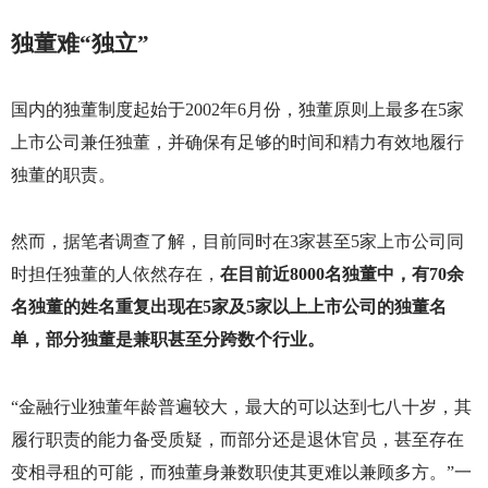
独董难“独立”
国内的独董制度起始于
2002
年
6
月份，独董原则上最多在
5
家
上市公司兼任独董，并确保有足够的时间和精力有效地履行
独董的职责。
然而，据笔者调查了解，目前同时在
3
家甚至
5
家上市公司同
时担任独董的人依然存在，
在目前近
8000
名独董中，有
70
余
名独董的姓名重复出现在
5
家及
5
家以上上市公司的独董名
单，部分独董是兼职甚至分跨数个行业。
“金融行业独董年龄普遍较大，最大的可以达到七八十岁，其
履行职责的能力备受质疑，而部分还是退休官员，甚至存在
变相寻租的可能，而独董身兼数职使其更难以兼顾多方。”一