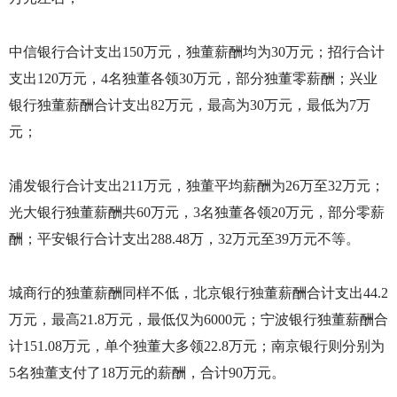
中信银行合计支出
150
万元，独董薪酬均为
30
万元；招行合计
支出
120
万元，
4
名独董各领
30
万元，部分独董零薪酬；兴业
银行独董薪酬合计支出
82
万元，最高为
30
万元，最低为
7
万
元；
浦发银行合计支出
211
万元，独董平均薪酬为
26
万至
32
万元；
光大银行独董薪酬共
60
万元，
3
名独董各领
20
万元，部分零薪
酬；平安银行合计支出
288.48
万，
32
万元至
39
万元不等。
城商行的独董薪酬同样不低，北京银行独董薪酬合计支出
44.2
万元，最高
21.8
万元，最低仅为
6000
元；宁波银行独董薪酬合
计
151.08
万元，单个独董大多领
22.8
万元；南京银行则分别为
5
名独董支付了
18
万元的薪酬，合计
90
万元。