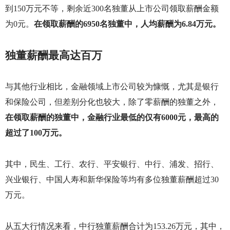
到
150
万元不等，剩余近
300
名独董从上市公司领取薪酬金额
为
0
元。
在领取薪酬的
6950
名独董中，人均薪酬为
6.84
万元。
独董薪酬最高达百万
与其他行业相比，金融领域上市公司较为慷慨，尤其是银行
和保险公司，但差别分化也较大，除了零薪酬的独董之外，
在领取薪酬的独董中，金融行业最低的仅有
6000
元，最高的
超过了
100
万元。
其中，民生、工行、农行、平安银行、中行、浦发、招行、
兴业银行、中国人寿和新华保险等均有多位独董薪酬超过
30
万元。
从五大行情况来看，中行独董薪酬合计为
153.26
万元，其中，