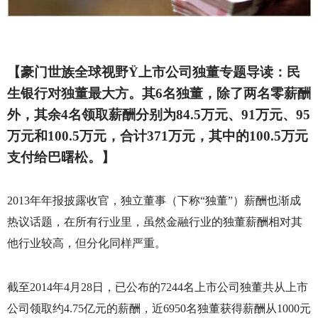
【豪门世族全球视野
Ÿ
上市公司独董专题导读：民
生银行对独董最大方。其
6
名独董，除了两名零薪酬
外，其余
4
名领取薪酬分别为
84.5
万元、
91
万元、
95
万元和
100.5
万元，合计
371
万元，其中的
100.5
万元
支付给巴曙松。】
2013
年年报披露收官，独立董事（下称“独董”）薪酬也渐成
热议话题，在所有行业里，虽然金融行业的独董薪酬相对其
他行业较高，但分化同样严重。
截至
2014
年
4
月
28
日，已公布的
7244
名上市公司独董共从上市
公司领取约
4.75
亿元的薪酬，近
6950
名独董获得薪酬从
1000
元