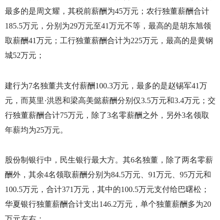
最多的是周文耀，其税前薪酬为
45
万元；农行独董薪酬合计
185.5
万元，分别为
29
万元至
41
万元不等，最高的是胡东旭领
取薪酬
41
万元；工行独董薪酬合计为
225
万元，最高的是黄钢
城
52
万元；
建行为
7
名独董共支付薪酬
100.3
万元，最多的是赵锡军
41
万
元，而莫里·洪恩和梁高美懿薪酬分别仅
3.5
万元和
3.4
万元；交
行独董薪酬合计
75
万元，除了
3
名零薪酬之外，另外
3
名领取
年薪均为
25
万元。
股份制银行中，民生银行最大方。其
6
名独董，除了两名零薪
酬外，其余
4
名领取薪酬分别为
84.5
万元、
91
万元、
95
万元和
100.5
万元，合计
371
万元，其中的
100.5
万元支付给巴曙松；
华夏银行独董薪酬合计支出
146.2
万元，单个独董薪酬多为
20
万元左右；