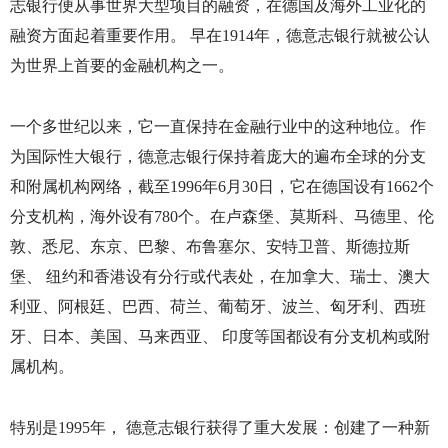
志银行便从事世界大型项目的融资，在德国及海外工业化的
融资方面起着重要作用。 早在
1914
年，德意志银行就被公认
为世界上首要的金融机构之一。
一个多世纪以来，它一直保持在金融行业中的这种地位。作
为国际性大银行，德意志银行保持着庞大的遍布全球的分支
和附属机构网络，截至
1996
年
6
月
30
日，它在德国设有
1662
个
分支机构，海外设有
780
个。在卢森堡、莫斯科、马德里、伦
敦、悉尼、东京、巴黎、布鲁塞尔、安特卫普、斯德拉斯
堡、 纽约和香港设有分行或代表处，在加拿大、瑞士、澳大
利亚、阿根廷、巴西、荷兰、葡萄牙、波兰、匈牙利、西班
牙、日本、美国、马来西亚、 印度等国都设有分支机构或附
属机构。
特别是
1995
年， 德意志银行获得了重大发展：创建了一种新