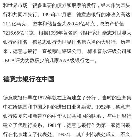
和世界市场上很多重要的债券和股票的发行，经常作为牵头
行和共同牵头行。
1995
年
12
月底，德意志银行的净收入高达
21.2
亿马克， 资本和储备金为
280.43
亿马克，总资产价值
7216.65
亿马克。根据
1995
年著名的《银行家》杂志对世界大
银行的排名，德意志银行为世界排名第六名的大银行。历年
来，德意志银行一直被穆迪评级公司、 标准普尔评级公司和
IBCA
评为为数极少的几家
AAA
级银行之一。
德意志银行在中国
德意志银行早在
1872
年就在上海建立了分行， 当时的业务集
中在给德国和中国之间的进出口业务融资。
1952
年，德意志
银行恢复它和新建立的中华人民共和国的联系， 与中国银行
建立了代理行关系。
1981
年，德意志银行作为第一家德国银
行在北京建立了代表处。
1993
年，其广州代表处成立，不久