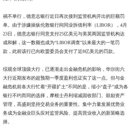
祸不单行，德意志银行近日再次接到监管机构开出的巨额罚
单。由于涉嫌操纵伦敦银行间同业拆借利率（
LIBOR
），
4
月
23
日，德意志银行同意支付
25
亿美元与美英两国监管机构达
成和解，这一数额也成为“
LIBOR
调查”以来最大的一笔罚
款，此前该行已向欧盟委员会支付了近
8
亿美元的罚款。
综观全球顶级大行，已逐渐走出金融危机的影响，华尔街六
大行近期发布的超预期一季度盈利也证实了这一点。但与金
融危机前各大行忙着“开疆扩土”不同的是，缩小“盘子”成为各
银行不约而同的选择，摩根士丹利缩减固收部门、鼓励资产
管理，高盛则坚持交易业务的重要性。集中力量发展优势业
务成为金融业巨头应对监管风险、提高营业收入的新策略选
择。