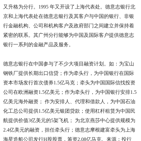
又升格为分行。
1995
年又开设了上海代表处。德意志银行北
京和上海代表处在德意志银行及其客户与中国的银行、非银
行金融机构、公司和机构客户及政府部门之间建立并保持着
紧密的联系。其广州分行能够为中国及国际客户提供德意志
银行一系列的金融产品及服务。
德意志银行在中国参与了不少大项目融资计划。如：为宝山
钢铁厂提供长期出口信贷；作为牵头行，为中国银行在国际
资本市场发行首次债券
1.5
亿马克；牵头为中国国际信找投资
公司在欧洲融资
1.5
亿美元；作为牵头行，为中国银行安排
1.5
亿美元海外融资； 作为安排人、代理和借款人，为中国石油
化工总公司提供
1.5
亿美元银团贷款；使用杠杆租赁为中国民
航提供价值
3
亿美元的
5
架飞机； 为北京燕莎中心提供规模为
2.4
亿美元的融资，担任牵头行；德意志摩根建富牵头为上海
海星造船公司发行
H
股股票，筹资
2.08
亿马克。来源：投行