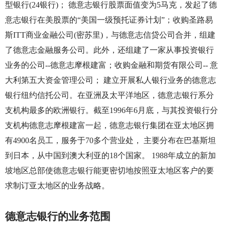
型银行
(24
银行
)
； 德意志银行股票面值变为
5
马克，发起了德
意志银行在美股票的“美国一级预托证券计划”；收购圣路易
斯
ITT
商业金融公司
(
密苏里
)
，与德意志信贷公司合并，组建
了德意志金融服务公司。此外，还组建了一家从事投资银行
业务的公司
--
德意志摩根建富；收购金融和期货有限公司
--
意
大利第五大资金管理公司； 建立开展私人银行业务的德意志
银行纽约信托公司。在亚洲及太平洋地区，德意志银行系分
支机构最多的欧洲银行。截至
1996
年
6
月底，与其投资银行分
支机构德意志摩根建富一起，德意志银行集团在亚太地区拥
有
4900
名员工，服务于
70
多个营业处， 主要分布在巴基斯坦
到日本，从中国到澳大利亚的
18
个国家。
1988
年成立的新加
坡地区总部使德意志银行能更密切地按照亚太地区客户的要
求制订亚太地区的业务战略。
德意志银行的业务范围