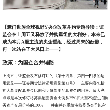
【豪门世族全球视野
Ÿ
央企改革并购专题导读：证
监会在上周五又释放了并购重组的大利好，本来已
成为本月
A
股主流的央企重组，经过周末的酝酿，
再一次站在了大风口上——】
政策：为国企合并铺路
上周五，证监会发布修订后的《第十四条、第四十四条的适
用意见——证券期货法律适用意见第
12
号》，主要内容包括
扩大募集配套资金比例和明确募集配套资金的用途。最大亮
点即是本次修订将募集配套资金比例从
25%
扩大至不超过拟购
买资产交易价格的
100%
，一并由并购重组审核委员会予以审