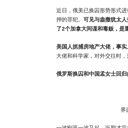
近日，俄美已换囚形势形式进
押的罪犯。
可见与盎撒犹太人
了2个加拿大间谍和毒贩，是
美国人抓捕房地产大佬，事实
大佬和科学家，对外交往时，
俄罗斯换囚和中国孟女士回归
界
一波刚平一波又起，近期才完