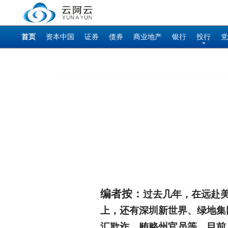
首页
资本中国
证券
债券
商业地产
银行
投行
党
编者按：
过去几年，在远赴
上，还有深圳新世界、绿地集
汇欺诈、贿赂州官员等。目前