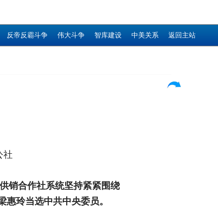
反帝反霸斗争
伟大斗争
智库建设
中美关系
返回主站
公社
国供销合作社系统坚持紧紧围绕
梁惠玲当选中共中央委员。